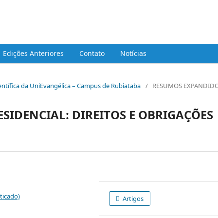
ca da UniEVANGELICA - Campus Rubiata
Edições Anteriores
Contato
Notícias
Científica da UniEvangélica – Campus de Rubiataba
/
RESUMOS EXPANDID
SIDENCIAL: DIREITOS E OBRIGAÇÕES
ticado)
Artigos