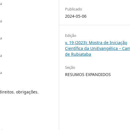
ba
Publicado
2024-05-06
ba
Edição
ba
v. 19 (2023): Mostra de Iniciação
Científica da UniEvangélica – C
de Rubiataba
ba
Seção
ba
RESUMOS EXPANDIDOS
direitos. obrigações.