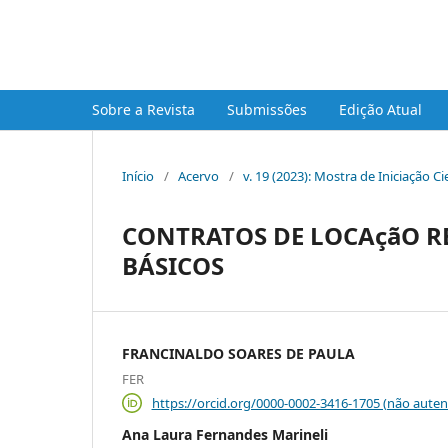
Mostra de Iniciação Científi
Sobre a Revista
Submissões
Edição Atual
Início
/
Acervo
/
v. 19 (2023): Mostra de Iniciação 
CONTRATOS DE LOCAçãO RE
BÁSICOS
FRANCINALDO SOARES DE PAULA
FER
https://orcid.org/0000-0002-3416-1705 (não auten
Ana Laura Fernandes Marineli