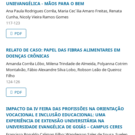
UNIEVANGÉLICA - MÃOS PARA O BEM
Ana Paula Rodrigues Corrêa, Maria Cec´ilia Amaro Freitas, Renata
Cunha, Nicoly Vieira Ramos Gomes
117-123
PDF
RELATO DE CASO: PAPEL DAS FIBRAS ALIMENTARES EM
DOENÇAS CRÔNICAS
Amanda Corrêa Lôbo, Milena Trindade de Almeida, Polyanna Cotrim
Montalvão, Fábio Alexandre Silva Lobo, Robson Leão de Queiroz
Filho
124-126
PDF
IMPACTO DA IV FEIRA DAS PROFISSÕES NA ORIENTAÇÃO
VOCACIONAL E INCLUSÃO EDUCACIONAL: UMA
EXPERIÊNCIA DE EXTENSÃO UNIVERSITÁRIA NA
UNIVERSIDADE EVANGÉLICA DE GOIÁS – CAMPUS CERES
Francisco Ronaldo Caliman Filho; Wanderson Sales de Sousa, Suelen