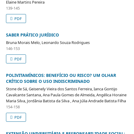
Elaine Martins Pereira
139-145
PDF
SABER PRÁTICO JURÍDICO
Bruna Morais Melo, Leonardo Souza Rodrigues
146-153
PDF
POLIVITAMÍNICOS: BENEFÍCIO OU RISCO? UM OLHAR
CRÍTICO SOBRE O USO INDISCRIMINADO
Stone de Sá, Geisenely Vieira dos Santos Ferreira, Ianca Gontijo
Cavalcante Santana, Ana Paula Gomes de Almeida, Angélica Horaine
Maria Silva, Jordânia Batista da Silva , Ana Júlia Andrade Batista Filha
154-158
PDF
EXTENSÃO UNIVERSITÁRIA E RESPONSABILIDADE SOCIAL: