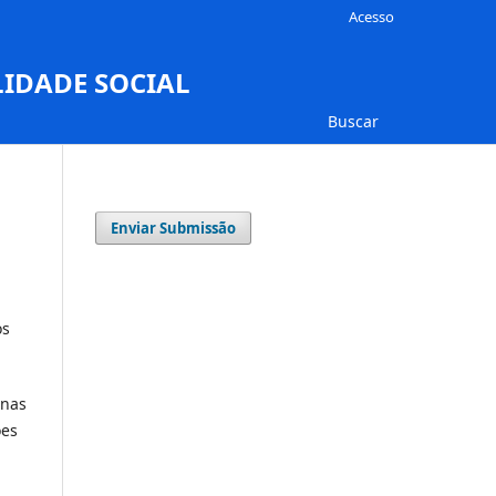
Acesso
LIDADE SOCIAL
Buscar
Enviar Submissão
os
 nas
ões