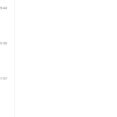
39-44
45-50
51-57
A