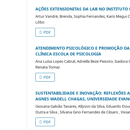
AÇÕES EXTENSIONITAS DA LAB NO INSTITUT
Artur Vandré, Brenda, Sophia Fernandes, Karis Megui 
Lôbo
PDF
ATENDIMENTO PSICOLÓGICO E PROMOÇÃO DA 
CLÍNICA ESCOLA DE PSICOLOGIA
Ana Luísa Lopes Cabral, Adrielle Beze Peixoto, Isador
Renata Tomaz
PDF
SUSTENTABILIDADE E INOVAÇÃO: REFLEXÕES 
AGNES WADELL CHAGAS, UNIVERSIDADE EVANG
Giovana Galvão Tavares, Allyson da Silva, Eduardo Do
Dutra e Silva , Silvana Gino Fernandes de Césaro , Vivia
PDF