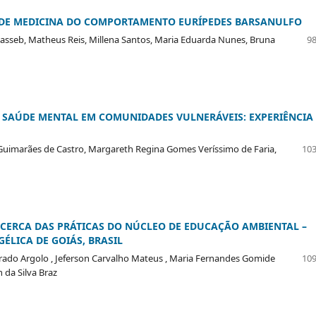
O DE MEDICINA DO COMPORTAMENTO EURÍPEDES BARSANULFO
Casseb, Matheus Reis, Millena Santos, Maria Eduarda Nunes, Bruna
98
SAÚDE MENTAL EM COMUNIDADES VULNERÁVEIS: EXPERIÊNCIA
a Guimarães de Castro, Margareth Regina Gomes Veríssimo de Faria,
103
ACERCA DAS PRÁTICAS DO NÚCLEO DE EDUCAÇÃO AMBIENTAL –
ÉLICA DE GOIÁS, BRASIL
urado Argolo , Jeferson Carvalho Mateus , Maria Fernandes Gomide
109
n da Silva Braz