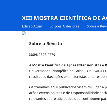
XIII MOSTRA CIENTÍFICA DE 
Edição Atual
Edições Anteriores
Sobre a Revi
Sobre a Revista
ISSN:
2596-2779
A
Mostra Científica de Ações Extensionistas e 
Universidade Evangélica de Goiás – UniEVANGÉLI
resultados das ações extensionistas e de respons
Os trabalhos aqui publicados visam divulgar a p
ações extensionistas e de responsabilidade soc
relevantes sobre atividades que contribuem pa