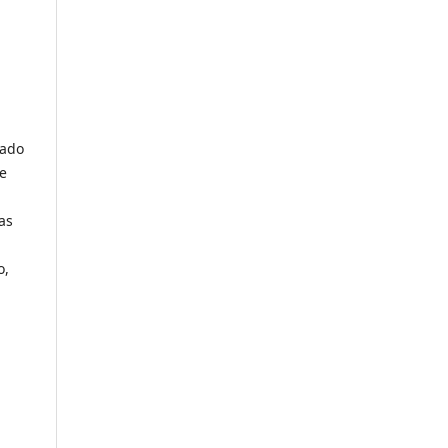
cado
 e
as
o,