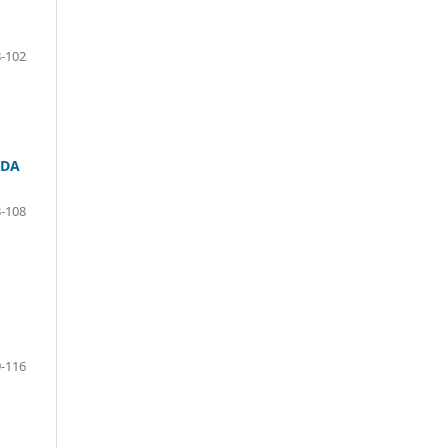
-102
 DA
-108
-116