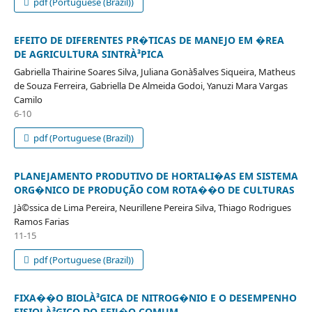
pdf (Portuguese (Brazil))
EFEITO DE DIFERENTES PR�TICAS DE MANEJO EM �REA
DE AGRICULTURA SINTRÀ³PICA
Gabriella Thairine Soares Silva, Juliana Gonà§alves Siqueira, Matheus
de Souza Ferreira, Gabriella De Almeida Godoi, Yanuzi Mara Vargas
Camilo
6-10
pdf (Portuguese (Brazil))
PLANEJAMENTO PRODUTIVO DE HORTALI�AS EM SISTEMA
ORG�NICO DE PRODUÇÃO COM ROTA��O DE CULTURAS
Jà©ssica de Lima Pereira, Neurillene Pereira Silva, Thiago Rodrigues
Ramos Farias
11-15
pdf (Portuguese (Brazil))
FIXA��O BIOLÀ³GICA DE NITROG�NIO E O DESEMPENHO
FISIOLÀ³GICO DO FEIJ�O COMUM