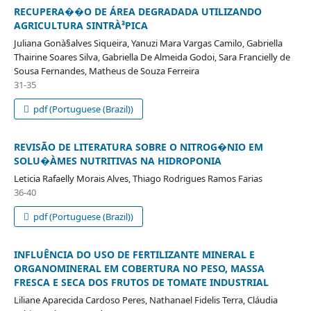
RECUPERA��O DE ÁREA DEGRADADA UTILIZANDO
AGRICULTURA SINTRÀ³PICA
Juliana Gonà§alves Siqueira, Yanuzi Mara Vargas Camilo, Gabriella
Thairine Soares Silva, Gabriella De Almeida Godoi, Sara Francielly de
Sousa Fernandes, Matheus de Souza Ferreira
31-35
pdf (Portuguese (Brazil))
REVISÃO DE LITERATURA SOBRE O NITROG�NIO EM
SOLU�ÀΜES NUTRITIVAS NA HIDROPONIA
Leticia Rafaelly Morais Alves, Thiago Rodrigues Ramos Farias
36-40
pdf (Portuguese (Brazil))
INFLUÊNCIA DO USO DE FERTILIZANTE MINERAL E
ORGANOMINERAL EM COBERTURA NO PESO, MASSA
FRESCA E SECA DOS FRUTOS DE TOMATE INDUSTRIAL
Liliane Aparecida Cardoso Peres, Nathanael Fidelis Terra, Cláudia