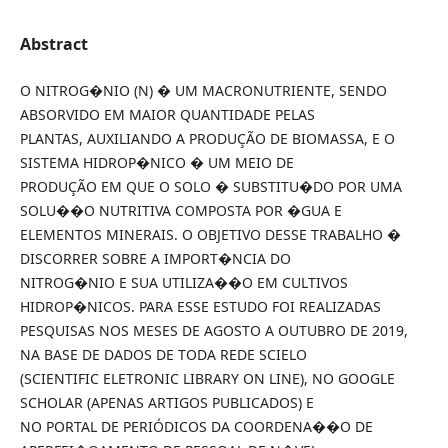
Abstract
O NITROG�NIO (N) � UM MACRONUTRIENTE, SENDO
ABSORVIDO EM MAIOR QUANTIDADE PELAS
PLANTAS, AUXILIANDO A PRODUÇÃO DE BIOMASSA, E O
SISTEMA HIDROP�NICO � UM MEIO DE
PRODUÇÃO EM QUE O SOLO � SUBSTITU�DO POR UMA
SOLU��O NUTRITIVA COMPOSTA POR �GUA E
ELEMENTOS MINERAIS. O OBJETIVO DESSE TRABALHO �
DISCORRER SOBRE A IMPORT�NCIA DO
NITROG�NIO E SUA UTILIZA��O EM CULTIVOS
HIDROP�NICOS. PARA ESSE ESTUDO FOI REALIZADAS
PESQUISAS NOS MESES DE AGOSTO A OUTUBRO DE 2019,
NA BASE DE DADOS DE TODA REDE SCIELO
(SCIENTIFIC ELETRONIC LIBRARY ON LINE), NO GOOGLE
SCHOLAR (APENAS ARTIGOS PUBLICADOS) E
NO PORTAL DE PERIÓDICOS DA COORDENA��O DE