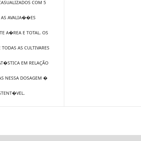
CASUALIZADOS COM 5
A AS AVALIA��ES
RTE A�REA E TOTAL. OS
E TODAS AS CULTIVARES
AT�STICA EM RELAÇÃO
GAS NESSA DOSAGEM �
STENT�VEL.