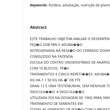
Keywords:
Rizóbio, adubação, nutrição de plant
Abstract
ESTE TRABALHO OBJETIVA AVALIAR O DESEMPE
FEIJ�O SOB FBN E ADUBA��O
NITROGENADA NA REGI�O DO CERRADO GOIAN
CONDUZIDO NA FAZENDA
ESCOLA DO CENTRO UNIVERSITÁRIO DE ANÁPOL
COM 10 BLOCOS, TR�S
TRATAMENTOS E CINCO REPETI��ES. ADUBA��
KG HA-1 + 50 KG HA-�¹ DE FTE
GRAN 12 E UMA TESTEMUNHA, SEM NENHUM 
INOCULA��O. A INOCULA��O
UTILIZADA FOI NA DOSAGEM DE 100G PARA 50K
TRATAMENTO DE SEMENTES EM
TODAS AS SEMENTES DE FEIJ�O COM O PRODU