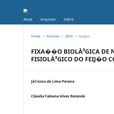
Atual
Arquivos
Sobre
Home
/
Archives
/
2019
/
Artigos
FIXA��O BIOLÀ³GICA DE 
FISIOLÀ³GICO DO FEIJ�O
Jà©ssica de Lima Pereira
Cláudia Fabiana Alves Rezende