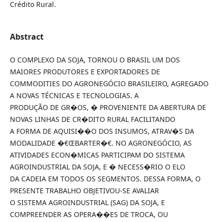
Crédito Rural.
Abstract
O COMPLEXO DA SOJA, TORNOU O BRASIL UM DOS
MAIORES PRODUTORES E EXPORTADORES DE
COMMODITIES DO AGRONEGÓCIO BRASILEIRO, AGREGADO
A NOVAS TÉCNICAS E TECNOLOGIAS. A
PRODUÇÃO DE GR�OS, � PROVENIENTE DA ABERTURA DE
NOVAS LINHAS DE CR�DITO RURAL FACILITANDO
A FORMA DE AQUISI��O DOS INSUMOS, ATRAV�S DA
MODALIDADE �€ŒBARTER�€. NO AGRONEGÓCIO, AS
ATIVIDADES ECON�MICAS PARTICIPAM DO SISTEMA
AGROINDUSTRIAL DA SOJA, E � NECESS�RIO O ELO
DA CADEIA EM TODOS OS SEGMENTOS. DESSA FORMA, O
PRESENTE TRABALHO OBJETIVOU-SE AVALIAR
O SISTEMA AGROINDUSTRIAL (SAG) DA SOJA, E
COMPREENDER AS OPERA��ES DE TROCA, OU