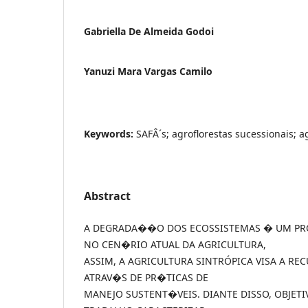
Gabriella De Almeida Godoi
Yanuzi Mara Vargas Camilo
Keywords:
SAFÂ´s; agroflorestas sucessionais; a
Abstract
A DEGRADA��O DOS ECOSSISTEMAS � UM PR
NO CEN�RIO ATUAL DA AGRICULTURA,
ASSIM, A AGRICULTURA SINTRÓPICA VISA A R
ATRAV�S DE PR�TICAS DE
MANEJO SUSTENT�VEIS. DIANTE DISSO, OBJET