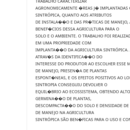
TRABALHO CARACTERIZAR
AGRONOMICAMENTE �REAS J� IMPLANTADAS 
SINTRÓPICA, QUANTO AOS ATRIBUTOS
DE INSTALA��O E DAS PR�TICAS DE MANEJO,
BENEF�CIOS DESSA AGRICULTURA PARA O
SOLO E O AMBIENTE. O TRABALHO FOI REALIZAD
EM UMA PROPRIEDADE COM
IMPLANTA��O DA AGRICULTURA SINTRÓPICA.
ATRAV�S DA IDENTIFICA��O DO
INTERESSE DO PRODUTOR AO ESCOLHER ESSE 
DE MANEJO, PRESEN�A DE PLANTAS
ESPONT�NEAS, E OS EFEITOS POSITIVOS AO L
SINTROPIA CONSEGUIU DEVOLVER O
EQUIL�BRIO AO ECOSSISTEMA, OBTENDO ALTO
GERMINA��O DE PLANTAS,
DESCOMPACTA��O DO SOLO E DENSIDADE DE P
DE MANEJO NA AGRICULTURA
SINTRÓPICA SÃO BEN�FICAS PARA O USO E C