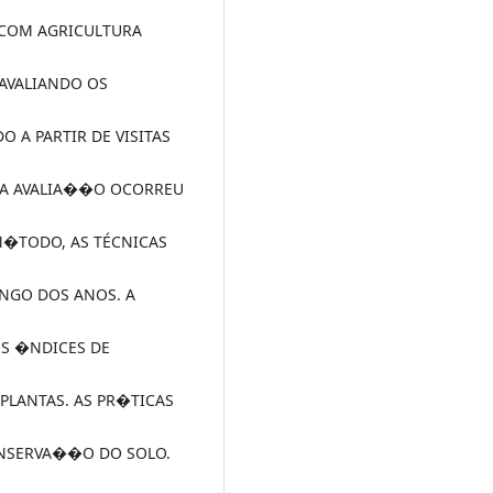
COM AGRICULTURA
 AVALIANDO OS
O A PARTIR DE VISITAS
 A AVALIA��O OCORREU
M�TODO, AS TÉCNICAS
ONGO DOS ANOS. A
S �NDICES DE
LANTAS. AS PR�TICAS
ONSERVA��O DO SOLO.