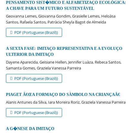
PENSAMENTO SIST�MICO E ALFABETIZAÇO ECOLÓGICA:
A CHAVE PARA UM FUTURO SUSTENTÁVEL
Geovanna Lemes, Giovanna Gondim, Grasielle Lemes, Heloà­sa
Santos, Rafaela Santos, Patrà­cia Sheyla Bagot de Almeida
PDF (Portuguese (Brazil))
A SEXTA FASE: IMITAÇO REPRESENTATIVA E A EVOLUÇO
ULTERIOR DA IMITAÇO
Dayene Aparecida, Geisiane Hellen, Jennifer Luà­za, Rebeca Santos,
Samanta Gomes, Graziela Vanessa Parreira
PDF (Portuguese (Brazil))
PIAGET Â€ŒA FORMAÇO DO SÀMBOLO NA CRIANÇAÂ€
Alanis Antunes da Silva, Iara Moreira Roriz, Graziela Vanessa Parreira
PDF (Portuguese (Brazil))
A G�NESE DA IMITAÇO