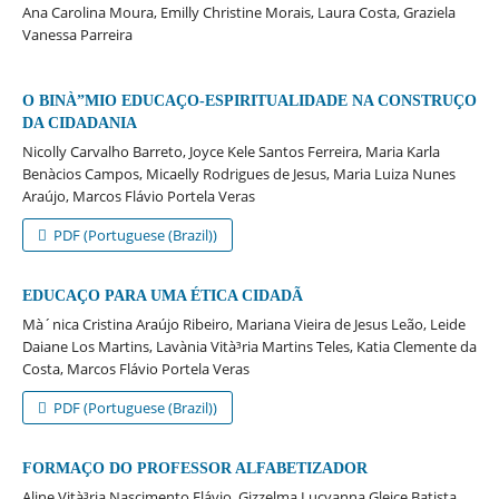
Ana Carolina Moura, Emilly Christine Morais, Laura Costa, Graziela
Vanessa Parreira
O BINÀ”MIO EDUCAÇO-ESPIRITUALIDADE NA CONSTRUÇO
DA CIDADANIA
Nicolly Carvalho Barreto, Joyce Kele Santos Ferreira, Maria Karla
Benà­cios Campos, Micaelly Rodrigues de Jesus, Maria Luiza Nunes
Araújo, Marcos Flávio Portela Veras
PDF (Portuguese (Brazil))
EDUCAÇO PARA UMA ÉTICA CIDADÃ
Mà´nica Cristina Araújo Ribeiro, Mariana Vieira de Jesus Leão, Leide
Daiane Los Martins, Lavà­nia Vità³ria Martins Teles, Katia Clemente da
Costa, Marcos Flávio Portela Veras
PDF (Portuguese (Brazil))
FORMAÇO DO PROFESSOR ALFABETIZADOR
Aline Vità³ria Nascimento Flávio, Gizzelma Lucyanna Gleice Batista