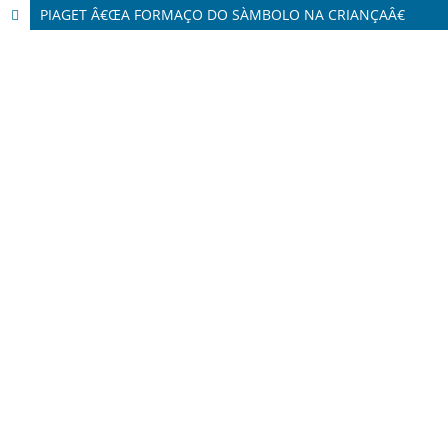
PIAGET Â€ŒA FORMAÇO DO SÀMBOLO NA CRIANÇAÂ€