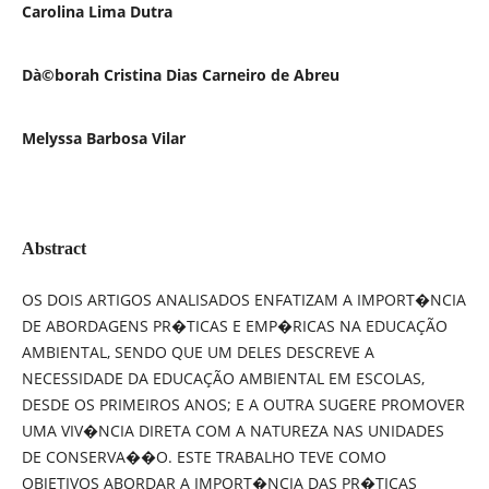
Carolina Lima Dutra
Dà©borah Cristina Dias Carneiro de Abreu
Melyssa Barbosa Vilar
Abstract
OS DOIS ARTIGOS ANALISADOS ENFATIZAM A IMPORT�NCIA
DE ABORDAGENS PR�TICAS E EMP�RICAS NA EDUCAÇÃO
AMBIENTAL, SENDO QUE UM DELES DESCREVE A
NECESSIDADE DA EDUCAÇÃO AMBIENTAL EM ESCOLAS,
DESDE OS PRIMEIROS ANOS; E A OUTRA SUGERE PROMOVER
UMA VIV�NCIA DIRETA COM A NATUREZA NAS UNIDADES
DE CONSERVA��O. ESTE TRABALHO TEVE COMO
OBJETIVOS ABORDAR A IMPORT�NCIA DAS PR�TICAS