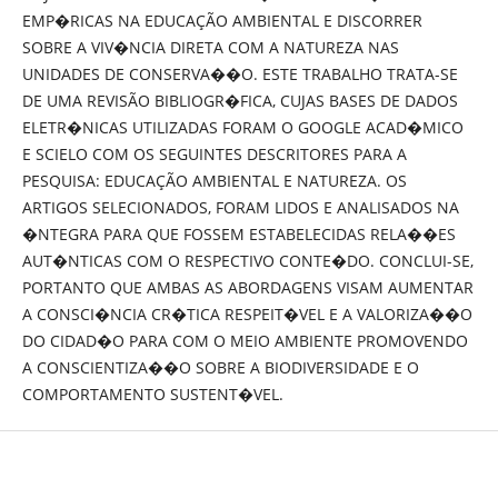
EMP�RICAS NA EDUCAÇÃO AMBIENTAL E DISCORRER
SOBRE A VIV�NCIA DIRETA COM A NATUREZA NAS
UNIDADES DE CONSERVA��O. ESTE TRABALHO TRATA-SE
DE UMA REVISÃO BIBLIOGR�FICA, CUJAS BASES DE DADOS
ELETR�NICAS UTILIZADAS FORAM O GOOGLE ACAD�MICO
E SCIELO COM OS SEGUINTES DESCRITORES PARA A
PESQUISA: EDUCAÇÃO AMBIENTAL E NATUREZA. OS
ARTIGOS SELECIONADOS, FORAM LIDOS E ANALISADOS NA
�NTEGRA PARA QUE FOSSEM ESTABELECIDAS RELA��ES
AUT�NTICAS COM O RESPECTIVO CONTE�DO. CONCLUI-SE,
PORTANTO QUE AMBAS AS ABORDAGENS VISAM AUMENTAR
A CONSCI�NCIA CR�TICA RESPEIT�VEL E A VALORIZA��O
DO CIDAD�O PARA COM O MEIO AMBIENTE PROMOVENDO
A CONSCIENTIZA��O SOBRE A BIODIVERSIDADE E O
COMPORTAMENTO SUSTENT�VEL.