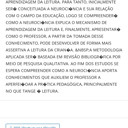
APRENDIZAGEM DA LEITURA. PARA TANTO, INICIALMENTE
SER� CONCEITUADA A NEUROCI�NCIA E SUA RELAÇÃO
COM O CAMPO DA EDUCAÇÃO, LOGO SE COMPREENDER�
COMO A NEUROCI�NCIA EXPLICA O MECANISMO DE
APRENDIZAGEM DA LEITURA E, FINALMENTE, APRESENTAR�
COMO O PROFESSOR, A PARTIR DA TOMADA DESSE
CONHECIMENTO, PODE DESENVOLVER DE FORMA MAIS
ASSERTIVA A LEITURA DA CRIAN�A. &NBSP;A METODOLOGIA
APLICADA SER� BASEADA EM REVISÃO BIBLIOGR�FICA POR
MEIO DE PESQUISA QUALITATIVA. AO FIM DOS ESTUDOS SE
ESPERA COMPREENDER COMO A NEUROCI�NCIA APORTA
CONHECIMENTOS QUE AUXILIEM O PROFESSOR A
APERFEI�OAR A PR�TICA PEDAGÓGICA, PRINCIPALMENTE
NO QUE TANGE � LEITURA.
PDF (Portuguese (Brazil))