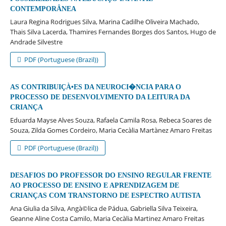
CONTEMPORÂNEA
Laura Regina Rodrigues Silva, Marina Cadilhe Oliveira Machado,
Thais Silva Lacerda, Thamires Fernandes Borges dos Santos, Hugo de
Andrade Silvestre
PDF (Portuguese (Brazil))
AS CONTRIBUIÇÀ•ES DA NEUROCI�NCIA PARA O
PROCESSO DE DESENVOLVIMENTO DA LEITURA DA
CRIANÇA
Eduarda Mayse Alves Souza, Rafaela Camila Rosa, Rebeca Soares de
Souza, Zilda Gomes Cordeiro, Maria Cecà­lia Martà­nez Amaro Freitas
PDF (Portuguese (Brazil))
DESAFIOS DO PROFESSOR DO ENSINO REGULAR FRENTE
AO PROCESSO DE ENSINO E APRENDIZAGEM DE
CRIANÇAS COM TRANSTORNO DE ESPECTRO AUTISTA
Ana Giulia da Silva, Angà©lica de Pádua, Gabriella Silva Teixeira,
Geanne Aline Costa Camilo, Maria Cecà­lia Martinez Amaro Freitas