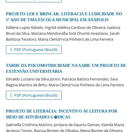
PROJETO LER E BRINCAR: LITERACIA E LUDICIDADE NO
1º ANO DE UMA ESCOLA MUNICIPAL EM ANÁPOLIS
Edilene Lopes Rabelo, Ingred Adelina Cardoso de Oliveira, Isadora
Bruni da Silva, Mariana Mendonà§a Solá Chumb Anastácio, Sarah
Barbosa Teodoro, Maria Clemàªncia Pinheiro de Lima Ferreira
PDF (Portuguese (Brazil))
TARDE DA PSICOMOTRICIDADE NA AABB: UM PROJETO DE
EXTENSÃO UNIVERSITÁRIA
Edvaldo Luciano da Silva Junior, Patrà­cia Batista Fernandes, Sara
Regina Martins de Brito, Maria Clemàªncia Pinheiro de Lima Ferreira
PDF (Portuguese (Brazil))
PROJETO DE LITERACIA: INCENTIVO À€ LEITURA POR
MEIO DE ATIVIDADES L�DICAS
Gabriella Cristhina Martins, Jordana de Aquino Gomes, Kamila Maria
de Jesus Torres, Rayssa Borges de Oliveira, Meire Borges de Oliveira