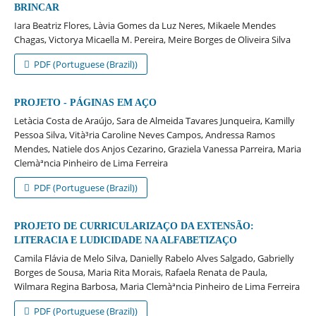
BRINCAR
Iara Beatriz Flores, Là­via Gomes da Luz Neres, Mikaele Mendes
Chagas, Victorya Micaella M. Pereira, Meire Borges de Oliveira Silva
PDF (Portuguese (Brazil))
PROJETO - PÁGINAS EM AÇO
Letà­cia Costa de Araújo, Sara de Almeida Tavares Junqueira, Kamilly
Pessoa Silva, Vità³ria Caroline Neves Campos, Andressa Ramos
Mendes, Natiele dos Anjos Cezarino, Graziela Vanessa Parreira, Maria
Clemàªncia Pinheiro de Lima Ferreira
PDF (Portuguese (Brazil))
PROJETO DE CURRICULARIZAÇO DA EXTENSÃO:
LITERACIA E LUDICIDADE NA ALFABETIZAÇO
Camila Flávia de Melo Silva, Danielly Rabelo Alves Salgado, Gabrielly
Borges de Sousa, Maria Rita Morais, Rafaela Renata de Paula,
Wilmara Regina Barbosa, Maria Clemàªncia Pinheiro de Lima Ferreira
PDF (Portuguese (Brazil))