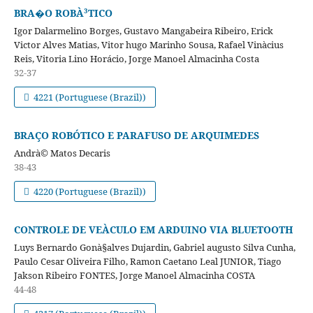
BRA�O ROBÀ³TICO
Igor Dalarmelino Borges, Gustavo Mangabeira Ribeiro, Erick
Victor Alves Matias, Vitor hugo Marinho Sousa, Rafael Vinà­cius
Reis, Vitoria Lino Horácio, Jorge Manoel Almacinha Costa
32-37
4221 (Portuguese (Brazil))
BRAÇO ROBÓTICO E PARAFUSO DE ARQUIMEDES
Andrà© Matos Decaris
38-43
4220 (Portuguese (Brazil))
CONTROLE DE VEÀCULO EM ARDUINO VIA BLUETOOTH
Luys Bernardo Gonà§alves Dujardin, Gabriel augusto Silva Cunha,
Paulo Cesar Oliveira Filho, Ramon Caetano Leal JUNIOR, Tiago
Jakson Ribeiro FONTES, Jorge Manoel Almacinha COSTA
44-48