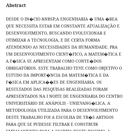
Abstract
DESDE O IN�CIO &NBSP;A ENGENHARIA � UMA �REA
QUE NECESSITA ESTAR EM CONSTANTE ATUALIZAÇÃO E
DESENVOLVIMENTO, BUSCANDO EVOLUCIONAR E
OTIMIZAR A TECNOLOGIA, E DE CERTA FORMA
ATENDENDO AS NECESSIDADES DA HUMANIDADE. PRA
UM DESENVOLVIMENTO CIENT�FICO, A MATEM�TICA E
A F�SICA SE APRESENTAM COMO CONTE�DOS
OBRIGATÓRIOS. ESTE TRABALHO TEVE COMO OBJETIVO O
ESTUDO DA IMPORT�NCIA DA MATEM�TICA E DA
F�SICA EM APLICA��ES DE ENGENHARIA. OS
RESULTADOS DAS PESQUISAS REALIZADAS FORAM
APRESENTADOS NA I NOITE DE ENGENHARIA DO CENTRO
UNIVERSITÁRIO DE ANÁPOLIS - UNIEVANG�LICA. A
METODOLOGIA UTILIZADA PARA O DESENVOLVIMENTO
DESTE TRABALHO FOI A ESCOLHA DE TR�S ARTIGOS
PARA QUE SE PUDESSE FILTRAR E CONSTRUIR