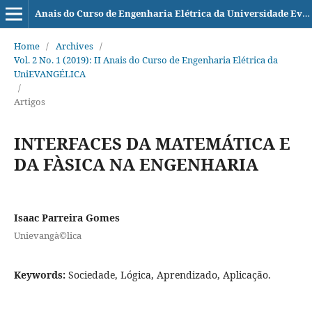
Anais do Curso de Engenharia Elétrica da Universidade Evangélica de Goiás - UniEVANGÉLICA
Home
/
Archives
/
Vol. 2 No. 1 (2019): II Anais do Curso de Engenharia Elétrica da
UniEVANGÉLICA
/
Artigos
INTERFACES DA MATEMÁTICA E
DA FÀSICA NA ENGENHARIA
Isaac Parreira Gomes
Unievangà©lica
Keywords:
Sociedade, Lógica, Aprendizado, Aplicação.