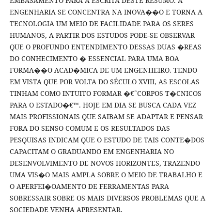
EMBASAMENTO PARA A ESCRITA DESTE RESUMO. A
ENGENHARIA SE CONCENTRA NA INOVA��O E TORNA A
TECNOLOGIA UM MEIO DE FACILIDADE PARA OS SERES
HUMANOS, A PARTIR DOS ESTUDOS PODE-SE OBSERVAR
QUE O PROFUNDO ENTENDIMENTO DESSAS DUAS �REAS
DO CONHECIMENTO � ESSENCIAL PARA UMA BOA
FORMA��O ACAD�MICA DE UM ENGENHEIRO. TENDO
EM VISTA QUE POR VOLTA DO SÉCULO XVIII, AS ESCOLAS
TINHAM COMO INTUITO FORMAR �€˜CORPOS T�CNICOS
PARA O ESTADO�€™. HOJE EM DIA SE BUSCA CADA VEZ
MAIS PROFISSIONAIS QUE SAIBAM SE ADAPTAR E PENSAR
FORA DO SENSO COMUM E OS RESULTADOS DAS
PESQUISAS INDICAM QUE O ESTUDO DE TAIS CONTE�DOS
CAPACITAM O GRADUANDO EM ENGENHARIA NO
DESENVOLVIMENTO DE NOVOS HORIZONTES, TRAZENDO
UMA VIS�O MAIS AMPLA SOBRE O MEIO DE TRABALHO E
O APERFEI�OAMENTO DE FERRAMENTAS PARA
SOBRESSAIR SOBRE OS MAIS DIVERSOS PROBLEMAS QUE A
SOCIEDADE VENHA APRESENTAR.