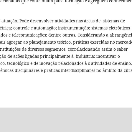
rrelacionadas que contribuam para formação e agreguem conhecime
atuação. Pode desenvolver atividades nas áreas de: sistemas de
létrica; controle e automação; instrumentação; sistemas eletrônicos
egrados e telecomunicações; dentre outras. Considerando a abrangênc
nais agregar ao planejamento teórico, práticas exercidas no mercad
nstituições de diversos segmentos, correlacionando assim o saber
ução de ações ligadas principalmente à indústria; incentivar o
o, tecnológico e de inovação relacionados à s atividades de ensino,
êmicas disciplinares e práticas interdisciplinares no âmbito da cur