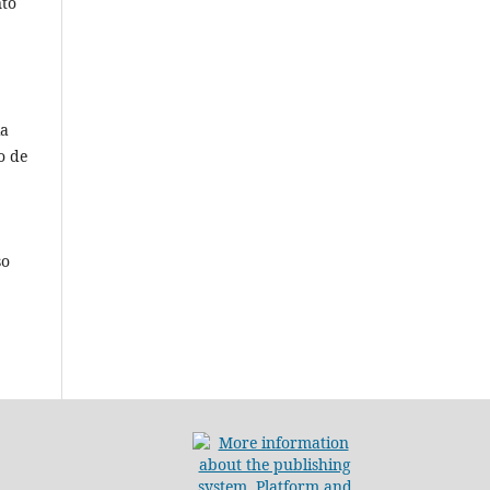
nto
ia
o de
so