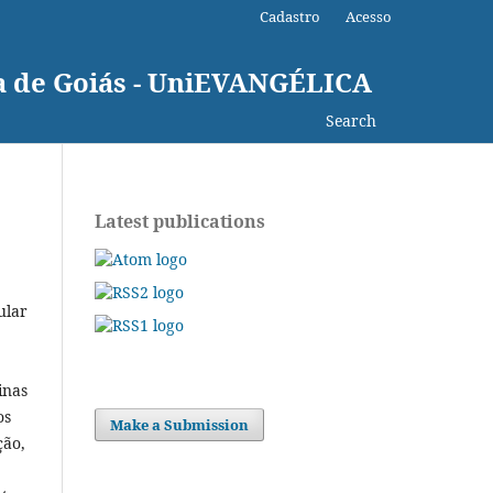
Cadastro
Acesso
ca de Goiás - UniEVANGÉLICA
Search
Latest publications
ular
inas
os
Make a Submission
ção,