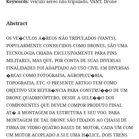
Keywords:
veículo aéreo não tripulado, VANT, Drone
Abstract
OS VE�CULOS A�REOS NÃO TRIPULADOS (VANTS),
POPULARMENTE CONHECIDOS COMO DRONES, SÃO UMA
TECNOLOGIA CRIADA EXCLUSIVAMENTE PARA FINS
MILITARES, MAS QUE, POR CONTA DE SUAS DIVERSAS
FINALIDADES FOI ADAPTADO AO USO CIVIL EM DIVERSAS
�REAS COMO FOTOGRAFIA, AGROPECU�RIA,
TOPOGRAFIA, ETC. O PRESENTE ARTIGO TEM COMO
OBJETIVO SER REFER�NCIA PARA CONSTRU��O DE UM
DRONE QUADRICÓPTERO, DESDE A SELE��O DOS
COMPONENTES QUE DEVEM COMPOR PRODUTO FINAL
AT� A MONTAGEM DA ESTRUTURA E SEU VOO. PARA
MONTAGEM DE TAL DRONE SÃO FIXADOS AO CHASSI DE
FIBRA DE VIDRO QUATRO BASES DE MOTOR, CADA UM COM
UM MOTOR ACOPLADO A SI E UMA H�LICE, DOIS TRENS