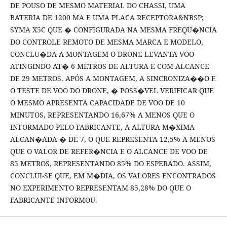
DE POUSO DE MESMO MATERIAL DO CHASSI, UMA
BATERIA DE 1200 MA E UMA PLACA RECEPTORA&NBSP;
SYMA X5C QUE � CONFIGURADA NA MESMA FREQU�NCIA
DO CONTROLE REMOTO DE MESMA MARCA E MODELO,
CONCLU�DA A MONTAGEM O DRONE LEVANTA VOO
ATINGINDO AT� 6 METROS DE ALTURA E COM ALCANCE
DE 29 METROS. APÓS A MONTAGEM, A SINCRONIZA��O E
O TESTE DE VOO DO DRONE, � POSS�VEL VERIFICAR QUE
O MESMO APRESENTA CAPACIDADE DE VOO DE 10
MINUTOS, REPRESENTANDO 16,67% A MENOS QUE O
INFORMADO PELO FABRICANTE, A ALTURA M�XIMA
ALCAN�ADA � DE 7, O QUE REPRESENTA 12,5% A MENOS
QUE O VALOR DE REFER�NCIA E O ALCANCE DE VOO DE
85 METROS, REPRESENTANDO 85% DO ESPERADO. ASSIM,
CONCLUI-SE QUE, EM M�DIA, OS VALORES ENCONTRADOS
NO EXPERIMENTO REPRESENTAM 85,28% DO QUE O
FABRICANTE INFORMOU.