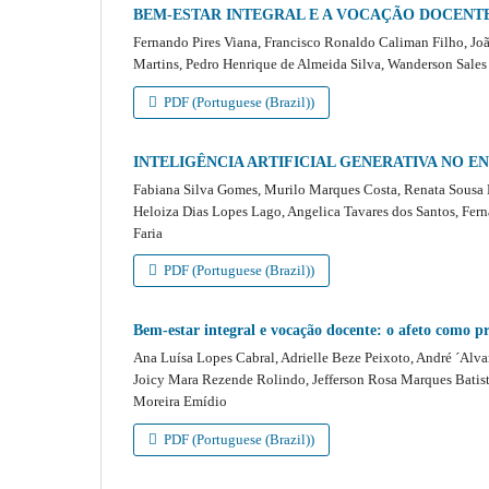
BEM-ESTAR INTEGRAL E A VOCAÇÃO DOCENT
Fernando Pires Viana, Francisco Ronaldo Caliman Filho, Joã
Martins, Pedro Henrique de Almeida Silva, Wanderson Sales
PDF (Portuguese (Brazil))
INTELIGÊNCIA ARTIFICIAL GENERATIVA NO E
Fabiana Silva Gomes, Murilo Marques Costa, Renata Sousa Nu
Heloiza Dias Lopes Lago, Angelica Tavares dos Santos, Ferna
Faria
PDF (Portuguese (Brazil))
Bem-estar integral e vocação docente: o afeto como p
Ana Luísa Lopes Cabral, Adrielle Beze Peixoto, André ´Alva
Joicy Mara Rezende Rolindo, Jefferson Rosa Marques Batista
Moreira Emídio
PDF (Portuguese (Brazil))