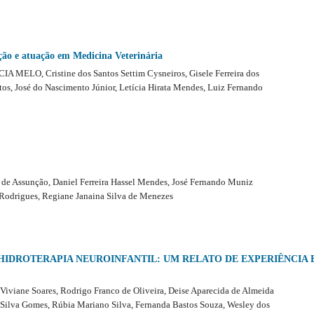
ção e atuação em Medicina Veterinária
ELO, Cristine dos Santos Settim Cysneiros, Gisele Ferreira dos
tos, José do Nascimento Júnior, Letícia Hirata Mendes, Luiz Fernando
o de Assunção, Daniel Ferreira Hassel Mendes, José Fernando Muniz
Rodrigues, Regiane Janaina Silva de Menezes
HIDROTERAPIA NEUROINFANTIL: UM RELATO DE EXPERIÊNCIA 
 Viviane Soares, Rodrigo Franco de Oliveira, Deise Aparecida de Almeida
a Silva Gomes, Rúbia Mariano Silva, Fernanda Bastos Souza, Wesley dos