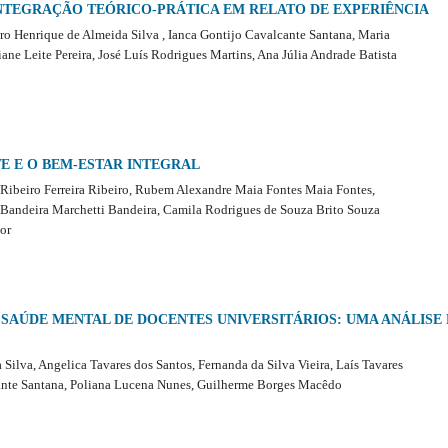
NTEGRAÇÃO TEÓRICO-PRÁTICA EM RELATO DE EXPERIÊNCIA
dro Henrique de Almeida Silva , Ianca Gontijo Cavalcante Santana, Maria
iane Leite Pereira, José Luís Rodrigues Martins, Ana Júlia Andrade Batista
E E O BEM-ESTAR INTEGRAL
 Ribeiro Ferreira Ribeiro, Rubem Alexandre Maia Fontes Maia Fontes,
 Bandeira Marchetti Bandeira, Camila Rodrigues de Souza Brito Souza
ior
 SAÚDE MENTAL DE DOCENTES UNIVERSITÁRIOS: UMA ANÁLISE
ilva, Angelica Tavares dos Santos, Fernanda da Silva Vieira, Laís Tavares
cante Santana, Poliana Lucena Nunes, Guilherme Borges Macêdo