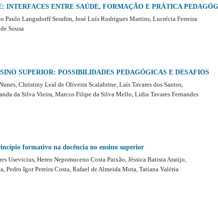
E: INTERFACES ENTRE SAÚDE, FORMAÇÃO E PRÁTICA PEDAGÓ
o Paulo Langsdorff Serafim, José Luís Rodrigues Martins, Lucrécia Ferreira
 de Sousa
NSINO SUPERIOR: POSSIBILIDADES PEDAGÓGICAS E DESAFIOS
nes, Christiny Leal de Oliveira Scalabrine, Laís Tavares dos Santos,
nda da Silva Vieira, Marcos Filipe da Silva Mello, Lidia Tavares Fernandes
rincípio formativo na docência no ensino superior
res Usevicius, Heren Nepomuceno Costa Paixão, Jéssica Batista Araújo,
, Pedro Igor Pereira Costa, Rafael de Almeida Mota, Tatiana Valéria