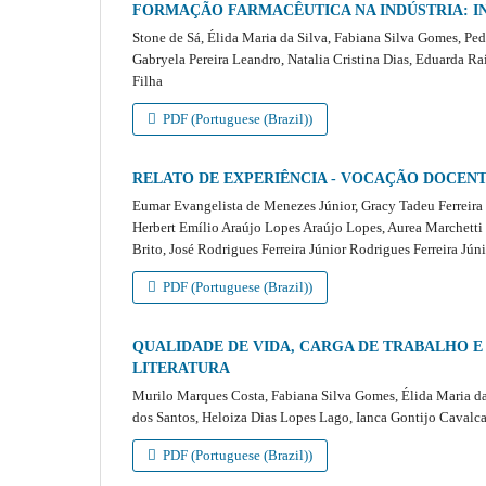
FORMAÇÃO FARMACÊUTICA NA INDÚSTRIA: I
Stone de Sá, Élida Maria da Silva, Fabiana Silva Gomes, Pe
Gabryela Pereira Leandro, Natalia Cristina Dias, Eduarda Ra
Filha
PDF (Portuguese (Brazil))
RELATO DE EXPERIÊNCIA - VOCAÇÃO DOCENT
Eumar Evangelista de Menezes Júnior, Gracy Tadeu Ferreira
Herbert Emílio Araújo Lopes Araújo Lopes, Aurea Marchetti
Brito, José Rodrigues Ferreira Júnior Rodrigues Ferreira Jún
PDF (Portuguese (Brazil))
QUALIDADE DE VIDA, CARGA DE TRABALHO E
LITERATURA
Murilo Marques Costa, Fabiana Silva Gomes, Élida Maria da S
dos Santos, Heloiza Dias Lopes Lago, Ianca Gontijo Caval
PDF (Portuguese (Brazil))