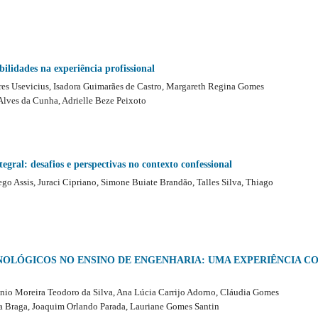
bilidades na experiência profissional
res Usevicius, Isadora Guimarães de Castro, Margareth Regina Gomes
Alves da Cunha, Adrielle Beze Peixoto
gral: desafios e perspectivas no contexto confessional
ego Assis, Juraci Cipriano, Simone Buiate Brandão, Talles Silva, Thiago
OLÓGICOS NO ENSINO DE ENGENHARIA: UMA EXPERIÊNCIA C
io Moreira Teodoro da Silva, Ana Lúcia Carrijo Adorno, Cláudia Gomes
va Braga, Joaquim Orlando Parada, Lauriane Gomes Santin