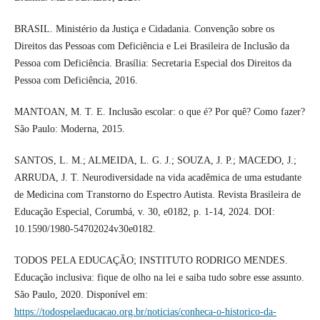
BRASIL. Ministério da Justiça e Cidadania. Convenção sobre os
Direitos das Pessoas com Deficiência e Lei Brasileira de Inclusão da
Pessoa com Deficiência. Brasília: Secretaria Especial dos Direitos da
Pessoa com Deficiência, 2016.
MANTOAN, M. T. E. Inclusão escolar: o que é? Por quê? Como fazer?
São Paulo: Moderna, 2015.
SANTOS, L. M.; ALMEIDA, L. G. J.; SOUZA, J. P.; MACEDO, J.;
ARRUDA, J. T. Neurodiversidade na vida acadêmica de uma estudante
de Medicina com Transtorno do Espectro Autista. Revista Brasileira de
Educação Especial, Corumbá, v. 30, e0182, p. 1-14, 2024. DOI:
10.1590/1980-54702024v30e0182.
TODOS PELA EDUCAÇÃO; INSTITUTO RODRIGO MENDES.
Educação inclusiva: fique de olho na lei e saiba tudo sobre esse assunto.
São Paulo, 2020. Disponível em:
https://todospelaeducacao.org.br/noticias/conheca-o-historico-da-