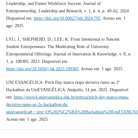
Leadership, and Future Workforce Success. Journal of
Entrepreneurship, Leadership and Research, v. 1, n. 4, p. 49–62, 2024.
Disponível em:
https://doi.org/10.60027/jelr.2024.795
. Acesso em: 1
ago. 2025.
LYU, J.; SHEPHERD, D.; LEE, K. From Intentional to Nascent
Student Entrepreneurs: The Moderating Role of University
Entrepreneurial Offerings. Journal of Innovation & Knowledge, v. 8, n.
1, p. 100305, 2023. Disponível em:
https://doi.org/10.1016/j.jik.2023.100305
. Acesso em: 1 ago. 2025.
UNI EVANGÉLICA. Pitch Day marca etapa decisiva rumo ao 2º
Hackathon da UniEVANGÉLICA. Anápolis, 14 jun. 2025. Disponível
em:
https://www4.unievangelica.edu.br/noticia/pitch-day-marca-etapa-
decisiva-rumo-ao-2o-hackathon-da-
unievangelica#:~:text=O%202%C2%BA%20Hackathon%20UniEVANG%C
Acesso em: 1 ago. 2025.