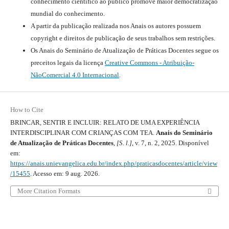
conhecimento científico ao público promove maior democratização
mundial do conhecimento.
A partir da publicação realizada nos Anais os autores possuem
copyright e direitos de publicação de seus trabalhos sem restrições.
Os Anais do Seminário de Atualização de Práticas Docentes segue os
preceitos legais da licença
Creative Commons - Atribuição-
NãoComercial 4.0 Internacional
.
How to Cite
BRINCAR, SENTIR E INCLUIR: RELATO DE UMA EXPERIÊNCIA
INTERDISCIPLINAR COM CRIANÇAS COM TEA.
Anais do Seminário
de Atualização de Práticas Docentes
,
[S. l.]
, v. 7, n. 2, 2025. Disponível
em:
https://anais.unievangelica.edu.br/index.php/praticasdocentes/article/view
/15455
. Acesso em: 9 aug. 2026.
More Citation Formats