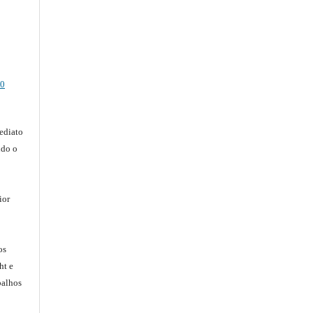
.0
ediato
ndo o
ior
os
ht e
balhos