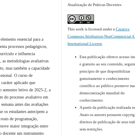
Atualização de Práticas Docentes
This work is licensed under a
Creative
Commons Attribution-NonCommercial 4
 elemento essencial para a
International License
.
enta processos pedagógicos,
urrículo e influencia
Esta publicação oferece acesso im
 as metodologias avaliativas
e gratuito ao seu conteúdo, segui
nto, mas também a capacidade
princípio de que disponibilizar
issional. O curso de
gratuitamente o conhecimento
aráter aplicado que
científico ao público promove ma
o semestre letivo de 2025-2, a
democratização mundial do
te do processo avaliativo em
conhecimento.
a semana antes das avaliações
A partir da publicação realizada n
ue os estudantes antecipem a
Anais os autores possuem copyrig
s reais de programação,
direitos de publicação de seus tra
move maior integração entre
sem restrições.
po docente um instrumento