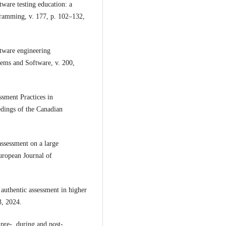
e testing education: a
gramming, v. 177, p. 102–132,
tware engineering
tems and Software, v. 200,
sment Practices in
dings of the Canadian
ssessment on a large
uropean Journal of
thentic assessment in higher
3, 2024.
pre-, during and post-