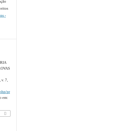
ação
ceitos
ns -
RIA
ROVAS
, v. 7,
.php/pr
so em: