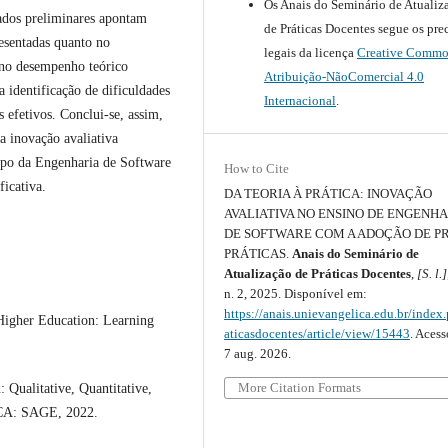
Os Anais do Seminário de Atualiz
tados preliminares apontam
de Práticas Docentes segue os pre
resentadas quanto no
legais da licença
Creative Commo
 no desempenho teórico
Atribuição-NãoComercial 4.0
 identificação de dificuldades
Internacional
.
 efetivos. Conclui-se, assim,
a inovação avaliativa
ampo da Engenharia de Software
How to Cite
icativa.
DA TEORIA À PRÁTICA: INOVAÇÃO
AVALIATIVA NO ENSINO DE ENGENHA
DE SOFTWARE COM A ADOÇÃO DE P
PRÁTICAS.
Anais do Seminário de
Atualização de Práticas Docentes
,
[S. l.]
n. 2, 2025. Disponível em:
https://anais.unievangelica.edu.br/index
igher Education: Learning
aticasdocentes/article/view/15443
. Aces
7 aug. 2026.
More Citation Formats
ualitative, Quantitative,
 CA: SAGE, 2022.