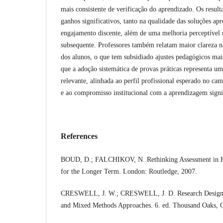
mais consistente de verificação do aprendizado. Os resul
ganhos significativos, tanto na qualidade das soluções ap
engajamento discente, além de uma melhoria perceptível
subsequente. Professores também relatam maior clareza na
dos alunos, o que tem subsidiado ajustes pedagógicos mais
que a adoção sistemática de provas práticas representa um
relevante, alinhada ao perfil profissional esperado no c
e ao compromisso institucional com a aprendizagem signif
References
BOUD, D.; FALCHIKOV, N. Rethinking Assessment in H
for the Longer Term. London: Routledge, 2007.
CRESWELL, J. W.; CRESWELL, J. D. Research Design: Q
and Mixed Methods Approaches. 6. ed. Thousand Oaks,