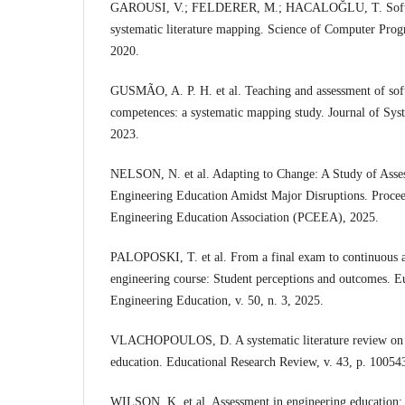
GAROUSI, V.; FELDERER, M.; HACALOĞLU, T. Softwar
systematic literature mapping. Science of Computer Pro
2020.
GUSMÃO, A. P. H. et al. Teaching and assessment of sof
competences: a systematic mapping study. Journal of Sys
2023.
NELSON, N. et al. Adapting to Change: A Study of Asses
Engineering Education Amidst Major Disruptions. Procee
Engineering Education Association (PCEEA), 2025.
PALOPOSKI, T. et al. From a final exam to continuous a
engineering course: Student perceptions and outcomes. E
Engineering Education, v. 50, n. 3, 2025.
VLACHOPOULOS, D. A systematic literature review on au
education. Educational Research Review, v. 43, p. 10054
WILSON, K. et al. Assessment in engineering education: 