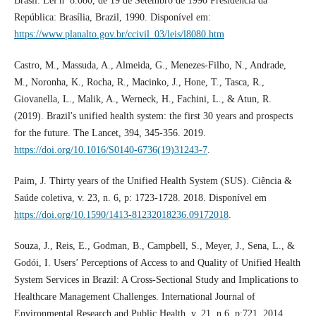
Brasil. Lei nº 8.080, de 19 de Setembro de 1990 Presidência da
República: Brasília, Brazil, 1990. Disponível em:
https://www.planalto.gov.br/ccivil_03/leis/l8080.htm
Castro, M., Massuda, A., Almeida, G., Menezes-Filho, N., Andrade,
M., Noronha, K., Rocha, R., Macinko, J., Hone, T., Tasca, R.,
Giovanella, L., Malik, A., Werneck, H., Fachini, L., & Atun, R.
(2019). Brazil's unified health system: the first 30 years and prospects
for the future. The Lancet, 394, 345-356. 2019.
https://doi.org/10.1016/S0140-6736(19)31243-7
.
Paim, J. Thirty years of the Unified Health System (SUS). Ciência &
Saúde coletiva, v. 23, n. 6, p: 1723-1728. 2018. Disponível em
https://doi.org/10.1590/1413-81232018236.09172018
.
Souza, J., Reis, E., Godman, B., Campbell, S., Meyer, J., Sena, L., &
Godói, I. Users’ Perceptions of Access to and Quality of Unified Health
System Services in Brazil: A Cross-Sectional Study and Implications to
Healthcare Management Challenges. International Journal of
Environmental Research and Public Health, v. 21, n.6, p:721. 2014.