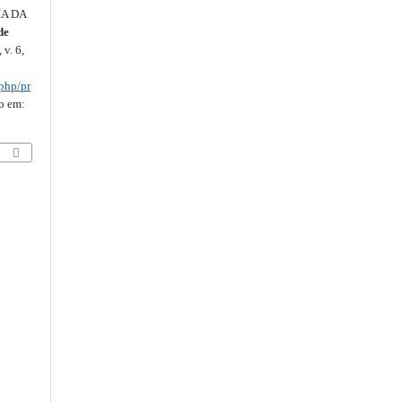
A DA
de
, v. 6,
.php/pr
so em: