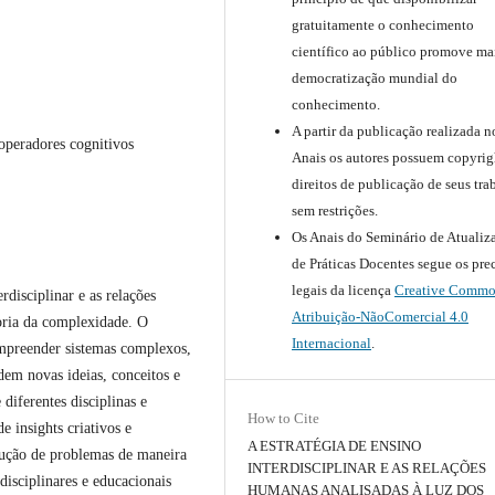
gratuitamente o conhecimento
científico ao público promove ma
democratização mundial do
conhecimento.
A partir da publicação realizada n
 operadores cognitivos
Anais os autores possuem copyrig
direitos de publicação de seus tra
sem restrições.
Os Anais do Seminário de Atualiz
de Práticas Docentes segue os pre
legais da licença
Creative Commo
rdisciplinar e as relações
Atribuição-NãoComercial 4.0
eoria da complexidade. O
Internacional
.
mpreender sistemas complexos,
dem novas ideias, conceitos e
diferentes disciplinas e
How to Cite
e insights criativos e
A ESTRATÉGIA DE ENSINO
lução de problemas de maneira
INTERDISCIPLINAR E AS RELAÇÕES
disciplinares e educacionais
HUMANAS ANALISADAS À LUZ DOS