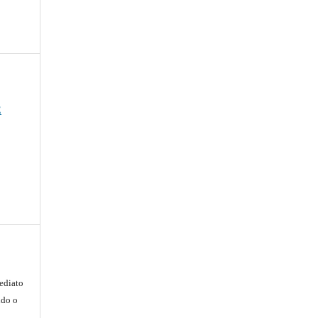
E
ediato
ndo o