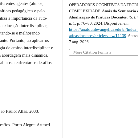
iferentes agentes (alunos,
OPERADORES COGNITIVOS DA TEORI
áticas pedagógicas e pelo
COMPLEXIDADE.
Anais do Seminário 
Atualização de Práticas Docentes
,
[S. l.]
tiza a importância da auto-
n. 1, p. 76–80, 2024. Disponível em:
a educação interdisciplinar,
https://anais.unievangelica.edu.br/index
aptando-se e melhorando
aticasdocentes/article/view/11139
. Aces
nte. Portanto, ao aplicar os
7 aug. 2026.
ia de ensino interdisciplinar e
More Citation Formats
a abordagem mais dinâmica,
alunos a enfrentar os desafios
São Paulo: Atlas, 2008.
esfios. Porto Alegre: Artmed.