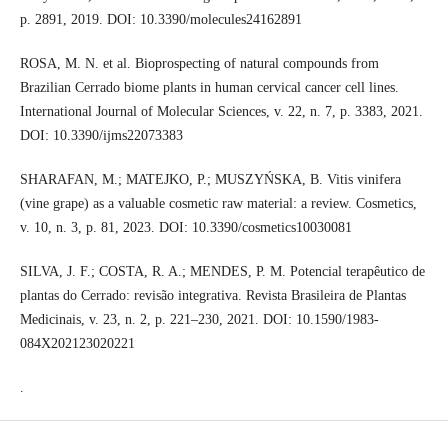
p. 2891, 2019. DOI: 10.3390/molecules24162891
ROSA, M. N. et al. Bioprospecting of natural compounds from
Brazilian Cerrado biome plants in human cervical cancer cell lines.
International Journal of Molecular Sciences, v. 22, n. 7, p. 3383, 2021.
DOI: 10.3390/ijms22073383
SHARAFAN, M.; MATEJKO, P.; MUSZYŃSKA, B. Vitis vinifera
(vine grape) as a valuable cosmetic raw material: a review. Cosmetics,
v. 10, n. 3, p. 81, 2023. DOI: 10.3390/cosmetics10030081
SILVA, J. F.; COSTA, R. A.; MENDES, P. M. Potencial terapêutico de
plantas do Cerrado: revisão integrativa. Revista Brasileira de Plantas
Medicinais, v. 23, n. 2, p. 221–230, 2021. DOI: 10.1590/1983-
084X202123020221
.