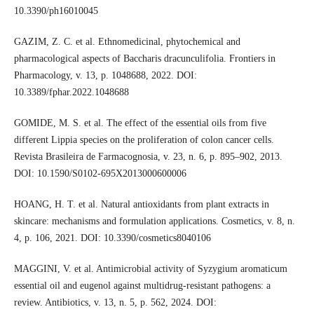
10.3390/ph16010045
GAZIM, Z. C. et al. Ethnomedicinal, phytochemical and
pharmacological aspects of Baccharis dracunculifolia. Frontiers in
Pharmacology, v. 13, p. 1048688, 2022. DOI:
10.3389/fphar.2022.1048688
GOMIDE, M. S. et al. The effect of the essential oils from five
different Lippia species on the proliferation of colon cancer cells.
Revista Brasileira de Farmacognosia, v. 23, n. 6, p. 895–902, 2013.
DOI: 10.1590/S0102-695X2013000600006
HOANG, H. T. et al. Natural antioxidants from plant extracts in
skincare: mechanisms and formulation applications. Cosmetics, v. 8, n.
4, p. 106, 2021. DOI: 10.3390/cosmetics8040106
MAGGINI, V. et al. Antimicrobial activity of Syzygium aromaticum
essential oil and eugenol against multidrug-resistant pathogens: a
review. Antibiotics, v. 13, n. 5, p. 562, 2024. DOI: