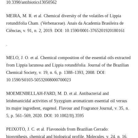
10.3390/antibiotics13050562
MEIRA, M. R. et al. Chemical diversity of the volatiles of Lippia
rotundifolia Cham. (Verbenaceae). Anais da Academia Brasileira de
Ciências, v. 91, n. 2, 2019. DOI: 10.1590/0001-3765201920180161
.
MELO, J. O. et al. Chemical composition of the essential oils extracted
from Lippia lacunosa and Lippia rotundifolia. Journal of the Brazilian
Chemical Society, v. 19, n. 6, p. 1388–1393, 2008. DOI:
10.1590/S0103-50532008000700023
MOEMENBELLAH-FARD, M. D. et al. Antibacterial and
leishmanicidal activities of Syzygium aromaticum essential oil versus
its major ingredient, eugenol. Flavour and Fragrance Journal, v. 35, n.
5, p. 561–569, 2020. DOI: 10.1002/ffj.3595
PEIXOTO, J. C. et al. Flavonoids from Brazilian Cerrado:
biosynthesis, chemical and biological profile. Molecules, v. 24, n. 16,