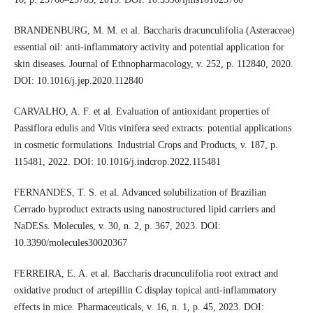
BRANDENBURG, M. M. et al. Baccharis dracunculifolia (Asteraceae)
essential oil: anti-inflammatory activity and potential application for
skin diseases. Journal of Ethnopharmacology, v. 252, p. 112840, 2020.
DOI: 10.1016/j.jep.2020.112840
CARVALHO, A. F. et al. Evaluation of antioxidant properties of
Passiflora edulis and Vitis vinifera seed extracts: potential applications
in cosmetic formulations. Industrial Crops and Products, v. 187, p.
115481, 2022. DOI: 10.1016/j.indcrop.2022.115481
FERNANDES, T. S. et al. Advanced solubilization of Brazilian
Cerrado byproduct extracts using nanostructured lipid carriers and
NaDESs. Molecules, v. 30, n. 2, p. 367, 2023. DOI:
10.3390/molecules30020367
FERREIRA, E. A. et al. Baccharis dracunculifolia root extract and
oxidative product of artepillin C display topical anti-inflammatory
effects in mice. Pharmaceuticals, v. 16, n. 1, p. 45, 2023. DOI: