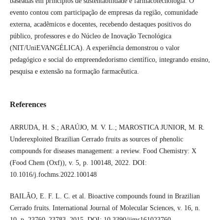
baseadas em princípios de sustentabilidade e farmacotecnologia. O
evento contou com participação de empresas da região, comunidade
externa, acadêmicos e docentes, recebendo destaques positivos do
público, professores e do Núcleo de Inovação Tecnológica
(NIT/UniEVANGÉLICA). A experiência demonstrou o valor
pedagógico e social do empreendedorismo científico, integrando ensino,
pesquisa e extensão na formação farmacêutica.
References
ARRUDA, H. S.; ARAÚJO, M. V. L.; MAROSTICA JUNIOR, M. R.
Underexploited Brazilian Cerrado fruits as sources of phenolic
compounds for diseases management: a review. Food Chemistry: X
(Food Chem (Oxf)), v. 5, p. 100148, 2022. DOI:
10.1016/j.fochms.2022.100148
BAILÃO, E. F. L. C. et al. Bioactive compounds found in Brazilian
Cerrado fruits. International Journal of Molecular Sciences, v. 16, n.
10, p. 23760–23783, 2015. DOI: 10.3390/ijms161023760