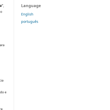
Language
a”
,
do
English
português
ara
cia
ado e
ra