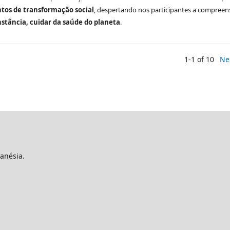
tos de transformação social
, despertando nos participantes a compree
nstância, cuidar da saúde do planeta
.
1-1 of 10
Ne
anésia.