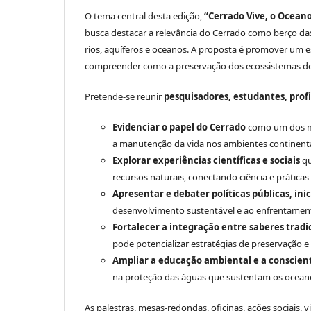
O tema central desta edição,
“Cerrado Vive, o Oceano
busca destacar a relevância do Cerrado como berço das 
rios, aquíferos e oceanos. A proposta é promover um 
compreender como a preservação dos ecossistemas do i
Pretende-se reunir
pesquisadores, estudantes, prof
Evidenciar o papel do Cerrado
como um dos mai
a manutenção da vida nos ambientes continenta
Explorar experiências científicas e sociais
qu
recursos naturais, conectando ciência e práticas
Apresentar e debater políticas públicas, ini
desenvolvimento sustentável e ao enfrentament
Fortalecer a integração entre saberes tradi
pode potencializar estratégias de preservação e
Ampliar a educação ambiental e a conscien
na proteção das águas que sustentam os ocean
As palestras, mesas-redondas, oficinas, ações sociais, 