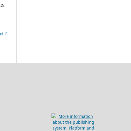
nsão
xt