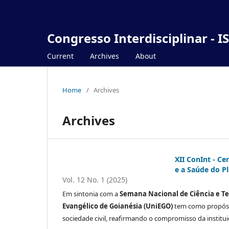
Congresso Interdisciplinar - I
Current
Archives
About
Home
/
Archives
Archives
XII ConInt - Ce
e a Saúde do P
Vol. 12 No. 1 (2025)
Em sintonia com a
Semana Nacional de Ciência e T
Evangélico de Goianésia (UniEGO)
tem como propósit
sociedade civil, reafirmando o compromisso da institui