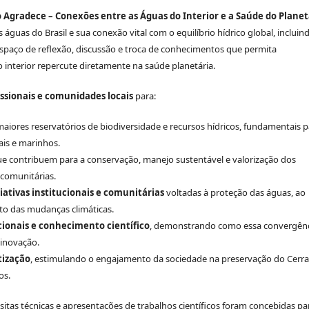
 Agradece – Conexões entre as Águas do Interior e a Saúde do Planet
águas do Brasil e sua conexão vital com o equilíbrio hídrico global, incluin
espaço de reflexão, discussão e troca de conhecimentos que permita
nterior repercute diretamente na saúde planetária.
issionais e comunidades locais
para:
ores reservatórios de biodiversidade e recursos hídricos, fundamentais p
is e marinhos.
e contribuem para a conservação, manejo sustentável e valorização dos
 comunitárias.
ciativas institucionais e comunitárias
voltadas à proteção das águas, ao
o das mudanças climáticas.
cionais e conhecimento científico
, demonstrando como essa convergên
 inovação.
tização
, estimulando o engajamento da sociedade na preservação do Cerr
os.
visitas técnicas e apresentações de trabalhos científicos foram concebidas pa