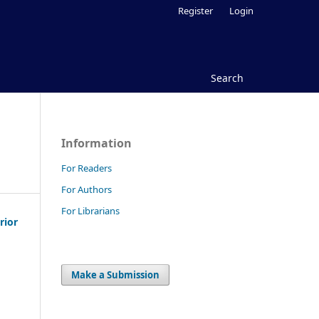
Register
Login
Search
Information
For Readers
For Authors
For Librarians
rior
Make a Submission