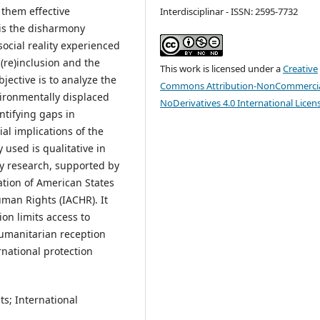
 them effective
Interdisciplinar - ISSN: 2595-7732
 is the disharmony
ocial reality experienced
 (re)inclusion and the
This work is licensed under a
Creative
jective is to analyze the
Commons Attribution-NonCommercia
vironmentally displaced
NoDerivatives 4.0 International Licen
entifying gaps in
al implications of the
used is qualitative in
y research, supported by
ation of American States
man Rights (IACHR). It
ion limits access to
humanitarian reception
rnational protection
s; International