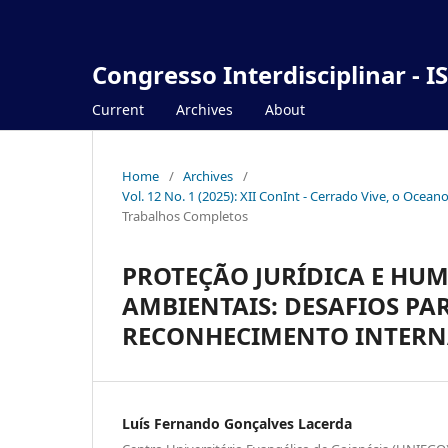
Congresso Interdisciplinar - I
Current
Archives
About
Home
/
Archives
/
Vol. 12 No. 1 (2025): XII ConInt - Cerrado Vive, o Ocea
Trabalhos Completos
PROTEÇÃO JURÍDICA E HU
AMBIENTAIS: DESAFIOS PAR
RECONHECIMENTO INTER
Luís Fernando Gonçalves Lacerda