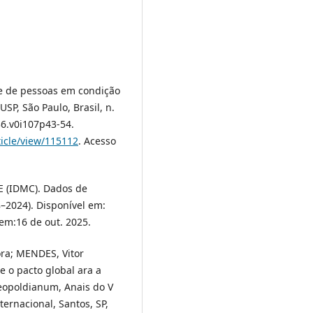
de de pessoas em condição
SP, São Paulo, Brasil, n.
36.v0i107p43-54.
ticle/view/115112
. Acesso
(IDMC). Dados de
8–2024). Disponível em:
 em:16 de out. 2025.
ra; MENDES, Vitor
 o pacto global ara a
Leopoldianum, Anais do V
ernacional, Santos, SP,