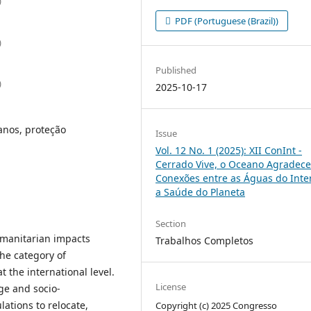
)
PDF (Portuguese (Brazil))
)
Published
)
2025-10-17
anos, proteção
Issue
Vol. 12 No. 1 (2025): XII ConInt -
Cerrado Vive, o Oceano Agradece
Conexões entre as Águas do Inter
a Saúde do Planeta
Section
umanitarian impacts
Trabalhos Completos
the category of
 the international level.
License
ge and socio-
ations to relocate,
Copyright (c) 2025 Congresso