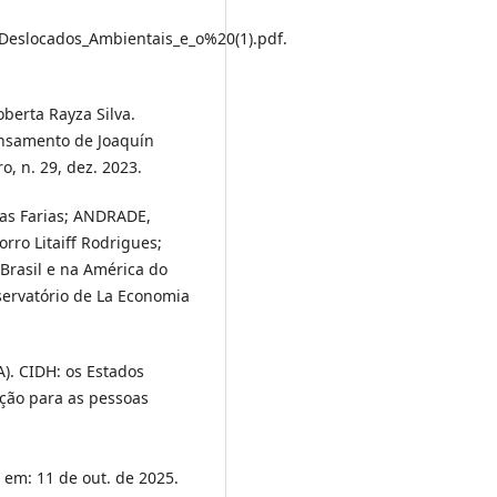
_Deslocados_Ambientais_e_o%20(1).pdf.
erta Rayza Silva.
ensamento de Joaquín
o, n. 29, dez. 2023.
tas Farias; ANDRADE,
rro Litaiff Rodrigues;
Brasil e na América do
servatório de La Economia
 CIDH: os Estados
eção para as pessoas
 em: 11 de out. de 2025.