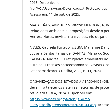
2018. Disponível em:
file:///C:/Users/Asus/Downloads/A_Protecao_aos
Acesso em: 11 de out. de 2025.
MAGALHÃES, Alex Bruno Feitoza; MENDONÇA, Rob
Refugiados ambientais: proposições desde o p
Herrera Flores. Revista Transversos. Rio de Janeir
NEVES, Gabriela Furtado; VIEIRA, Marianne Dan
Luciana Dantas Farias de; DANTAS, Maria do Soco
CAPRARA, Andrea. Os refugiados ambientais no 
Sul e seus reflexos socioeconômicos. Revista Ob
Latinoamericana, Curitiba, v. 22, n. 11, 2024.
ORGANIZAÇÃO DOS ESTADOS AMERICANOS (OEA).
devem fortalecer os sistemas nacionais de prot
refugiadas. OEA, 2024. Disponível em:
https://www.oas.org/pt/cidh/jsForm/?
File=/pt/cidh/prensa/notas/2024/144.asp
. Acesso