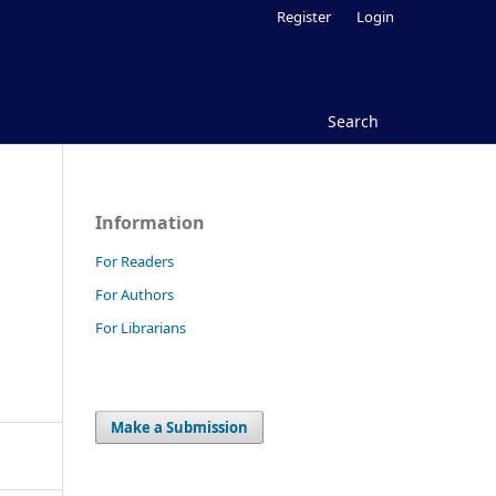
Register
Login
Search
Information
For Readers
For Authors
For Librarians
Make a Submission