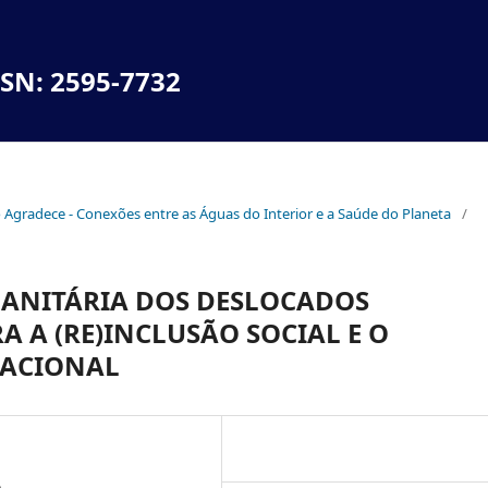
SSN: 2595-7732
no Agradece - Conexões entre as Águas do Interior e a Saúde do Planeta
/
MANITÁRIA DOS DESLOCADOS
A A (RE)INCLUSÃO SOCIAL E O
NACIONAL