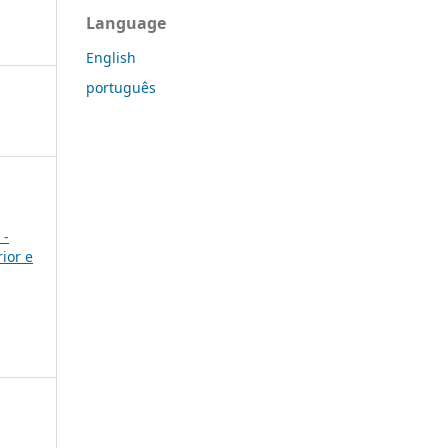
Language
English
português
 -
ior e