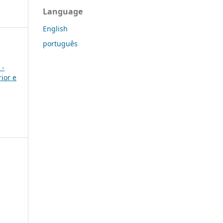
Language
English
português
 -
ior e