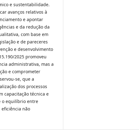
mico e sustentabilidade.
car avanços relativos à
enciamento e apontar
igências e da redução da
ualitativa, com base em
gislação e de pareceres
evenção e desenvolvimento
º 15.190/2025 promoveu
cia administrativa, mas a
ização e comprometer
bservou-se, que a
alização dos processos
m capacitação técnica e
 o equilíbrio entre
 eficiência não