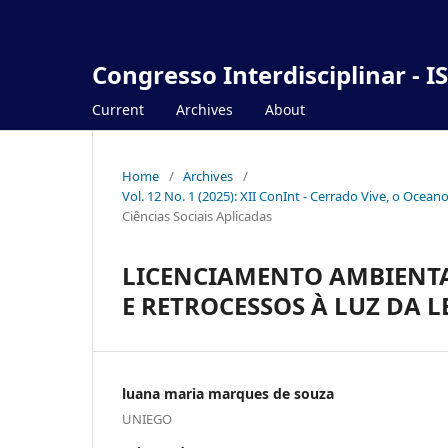
Congresso Interdisciplinar - I
Current
Archives
About
Home
/
Archives
/
Vol. 12 No. 1 (2025): XII ConInt - Cerrado Vive, o Ocea
Ciências Sociais Aplicadas
LICENCIAMENTO AMBIENTA
E RETROCESSOS À LUZ DA LE
luana maria marques de souza
UNIEGO