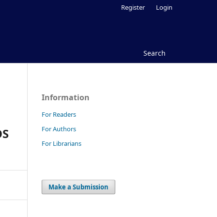
Register
Login
Search
Information
For Readers
For Authors
OS
For Librarians
Make a Submission