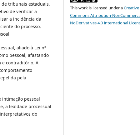
e de tribunais estaduais,
This work is licensed under a
Creative
ivo de verificar a
Commons Attribution-NonCommercia
sar a incidência da
NoDerivatives 4.0 International Licen
ciente do processo,
soal.
ssual, aliado à Lei nº
como pessoal, afastando
 e contraditório. A
i comportamento
repelida pela
e intimação pessoal
e, a lealdade processual
interpretativos do