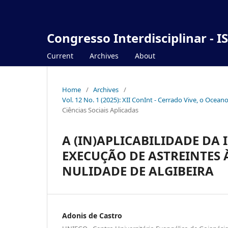
Congresso Interdisciplinar - I
Current
Archives
About
Home
/
Archives
/
Vol. 12 No. 1 (2025): XII ConInt - Cerrado Vive, o Ocea
Ciências Sociais Aplicadas
A (IN)APLICABILIDADE DA
EXECUÇÃO DE ASTREINTES À
NULIDADE DE ALGIBEIRA
Adonis de Castro