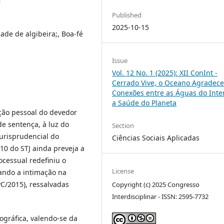
a
Published
2025-10-15
dade de algibeira;, Boa-fé
Issue
Vol. 12 No. 1 (2025): XII ConInt -
Cerrado Vive, o Oceano Agradece
Conexões entre as Águas do Inter
a Saúde do Planeta
ação pessoal do devedor
e sentença, à luz do
Section
jurisprudencial do
Ciências Sociais Aplicadas
10 do STJ ainda preveja a
ocessual redefiniu o
License
ando a intimação na
PC/2015), ressalvadas
Copyright (c) 2025 Congresso
Interdisciplinar - ISSN: 2595-7732
ográfica, valendo-se da