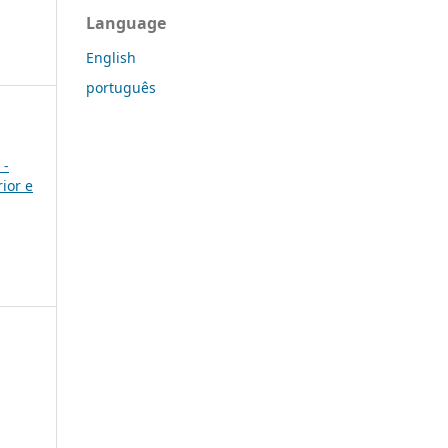
Language
English
português
 -
ior e