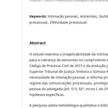
UNIEGO - Centro Universitário Evangélico de Goianési
Keywords:
Intimação pessoal;, Astreintes;, Nuli
processual;, Efetividade processual.
Abstract
O estudo examina a (in)aplicabilidade da intim
para a cobrança de astreintes no cumprimento d
Código de Processo Civil de 2015 e da evolução 
Superior Tribunal de Justiça. Embora a Súmula 4
necessidade de intimação pessoal, a reforma pr
regime das comunicações processuais, privilegi
pessoa do advogado (art. 513, §2º, inciso I, do C
hipóteses específicas.
A pesquisa adota metodologia qualitativa e bibli