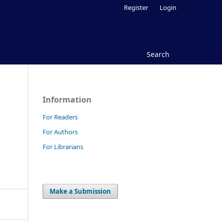
Register
Login
Search
Information
For Readers
For Authors
For Librarians
Make a Submission