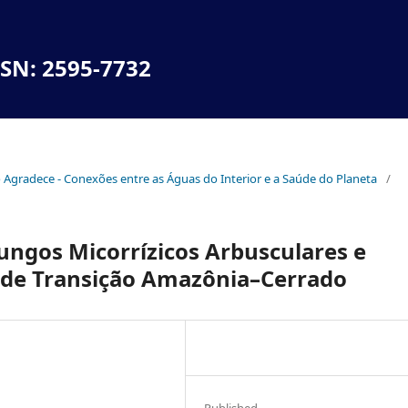
SSN: 2595-7732
no Agradece - Conexões entre as Águas do Interior e a Saúde do Planeta
/
Fungos Micorrízicos Arbusculares e
 de Transição Amazônia–Cerrado
Published