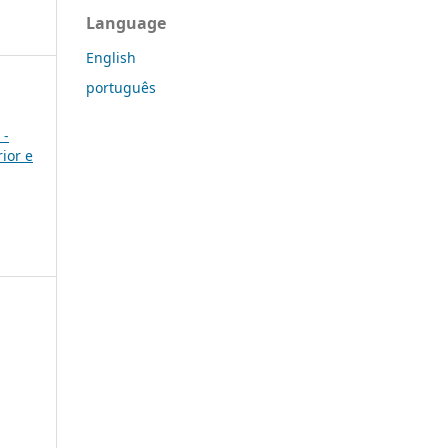
Language
English
português
 -
ior e