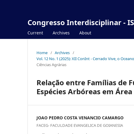
Congresso Interdisciplinar - I
Current
Archives
About
Home
/
Archives
/
Vol. 12 No. 1 (2025): XII ConInt - Cerrado Vive, o Ocea
Ciências Agrárias
Relação entre Famílias de 
Espécies Arbóreas em Área
JOAO PEDRO COSTA VENANCIO CAMARGO
FACEG- FACULDADE EVANGELICA DE GOIANESIA