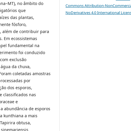
na–MT), no âmbito do
Commons Attribution-NonCommercia
igatórios que
NoDerivatives 4.0 International Licen
ízes das plantas,
mente fósforo,
, além de contribuir para
cos. Em ecossistemas
apel fundamental na
erimento foi conduzido
 com exclusão
 água da chuva,
 Foram coletadas amostras
processadas por
ção dos esporos,
 classificados nas
oraceae e
 a abundância de esporos
ia kunthiana a mais
Tapirira obtusa,
 sinemariensis