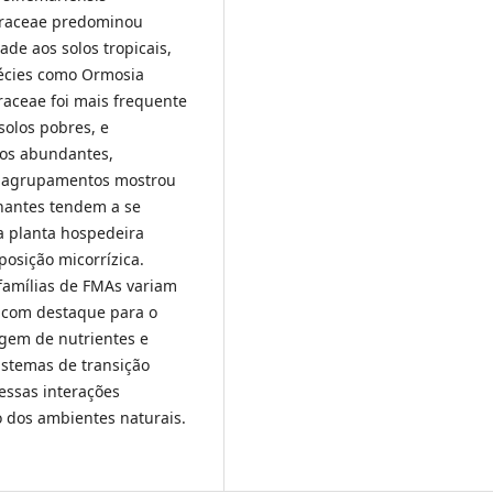
eraceae predominou
e aos solos tropicais,
écies como Ormosia
aceae foi mais frequente
solos pobres, e
os abundantes,
os agrupamentos mostrou
hantes tendem a se
a planta hospedeira
osição micorrízica.
famílias de FMAs variam
, com destaque para o
agem de nutrientes e
stemas de transição
essas interações
 dos ambientes naturais.