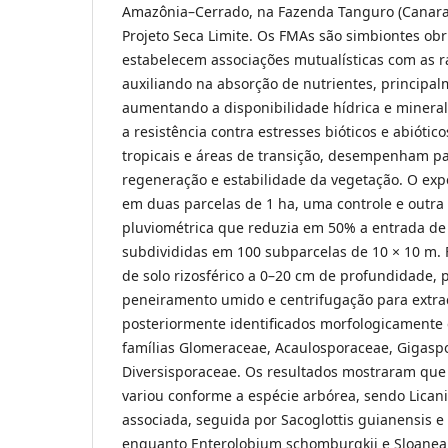
Amazônia–Cerrado, na Fazenda Tanguro (Canara
Projeto Seca Limite. Os FMAs são simbiontes obr
estabelecem associações mutualísticas com as ra
auxiliando na absorção de nutrientes, principal
aumentando a disponibilidade hídrica e mineral
a resistência contra estresses bióticos e abióti
tropicais e áreas de transição, desempenham p
regeneração e estabilidade da vegetação. O exp
em duas parcelas de 1 ha, uma controle e outra
pluviométrica que reduzia em 50% a entrada de
subdivididas em 100 subparcelas de 10 × 10 m.
de solo rizosférico a 0–20 cm de profundidade, 
peneiramento umido e centrifugação para extra
posteriormente identificados morfologicamente e
famílias Glomeraceae, Acaulosporaceae, Gigasp
Diversisporaceae. Os resultados mostraram que
variou conforme a espécie arbórea, sendo Lican
associada, seguida por Sacoglottis guianensis e 
enquanto Enterolobium schomburgkii e Sloanea