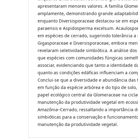
apresentaram menores valores. A família Glom
amplamente, demonstrando grande adaptabilidad
enquanto Diversisporaceae destacou-se em esp
paraensis e Aspidosperma excelsum. Acaulospor
em espécies de cerrado, sugerindo tolerância a 
Gigasporaceae e Diversisporaceae, embora men
revelaram seletividade simbiótica. A análise d
que espécies com comunidades fúngicas semel
associar, evidenciando que tanto a identidade d
quanto as condições edáficas influenciam a comp
Conclui-se que a diversidade e abundância das 
em função da espécie arbórea e do tipo de solo
papel ecológico central da Glomeraceae na cicl
manutenção da produtividade vegetal em ecossi
Amazônia–Cerrado, ressaltando a importância d
simbióticas para a conservação e funcionamento
manutenção da produtividade vegetal.