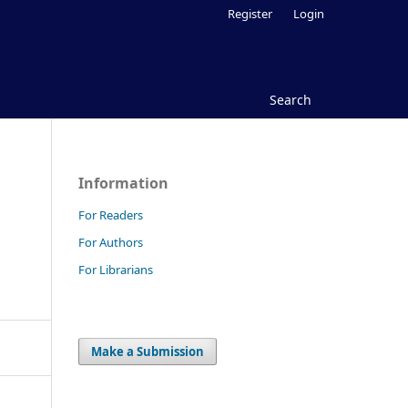
Register
Login
Search
Information
For Readers
For Authors
For Librarians
Make a Submission