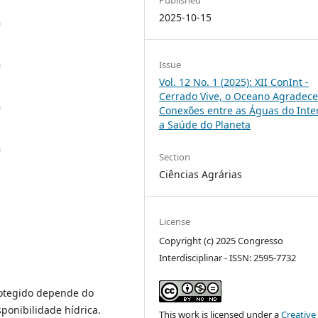
2025-10-15
a
a
Issue
Vol. 12 No. 1 (2025): XII ConInt -
Cerrado Vive, o Oceano Agradece
a
Conexões entre as Águas do Inter
a Saúde do Planeta
a
Section
Ciências Agrárias
License
Copyright (c) 2025 Congresso
Interdisciplinar - ISSN: 2595-7732
rotegido depende do
ponibilidade hídrica.
This work is licensed under a
Creative