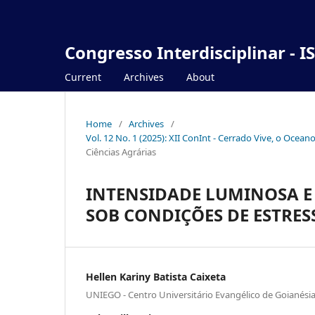
Congresso Interdisciplinar - I
Current
Archives
About
Home
/
Archives
/
Vol. 12 No. 1 (2025): XII ConInt - Cerrado Vive, o Ocea
Ciências Agrárias
INTENSIDADE LUMINOSA E 
SOB CONDIÇÕES DE ESTRES
Hellen Kariny Batista Caixeta
UNIEGO - Centro Universitário Evangélico de Goianési