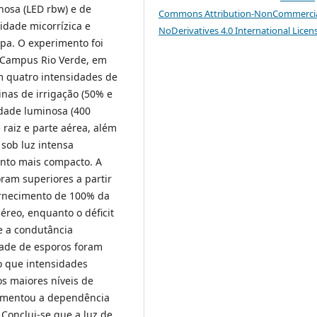
nosa (LED rbw) e de
Commons Attribution-NonCommercia
vidade micorrízica e
NoDerivatives 4.0 International Licen
espa. O experimento foi
 Campus Rio Verde, em
m quatro intensidades de
inas de irrigação (50% e
dade luminosa (400
 raiz e parte aérea, além
sob luz intensa
nto mais compacto. A
oram superiores a partir
fornecimento de 100% da
reo, enquanto o déficit
e a condutância
dade de esporos foram
o que intensidades
s maiores níveis de
 aumentou a dependência
 Conclui-se que a luz de