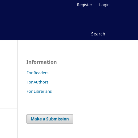
Register
Login
Search
Information
For Readers
For Authors
For Librarians
Make a Submission