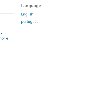
Language
English
português
 -
ior e