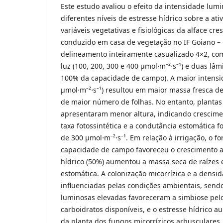
Este estudo avaliou o efeito da intensidade lumi
diferentes níveis de estresse hídrico sobre a ati
variáveis vegetativas e fisiológicas da alface cr
conduzido em casa de vegetação no IF Goiano –
delineamento inteiramente casualizado 4×2, co
luz (100, 200, 300 e 400 μmol⋅m⁻²⋅s⁻¹) e duas lâm
100% da capacidade de campo). A maior intensi
μmol⋅m⁻²⋅s⁻¹) resultou em maior massa fresca de
de maior número de folhas. No entanto, plantas 
apresentaram menor altura, indicando crescime
taxa fotossintética e a condutância estomática f
de 300 μmol⋅m⁻²⋅s⁻¹. Em relação à irrigação, o 
capacidade de campo favoreceu o crescimento aé
hídrico (50%) aumentou a massa seca de raízes 
estomática. A colonização micorrízica e a densi
influenciadas pelas condições ambientais, send
luminosas elevadas favoreceram a simbiose pelo
carboidratos disponíveis, e o estresse hídrico
da planta dos fungos micorrízicos arbusculares.