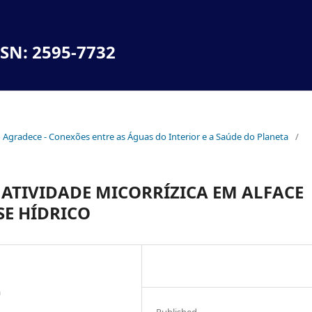
SSN: 2595-7732
no Agradece - Conexões entre as Águas do Interior e a Saúde do Planeta
/
ATIVIDADE MICORRÍZICA EM ALFACE
SE HÍDRICO
a
Published