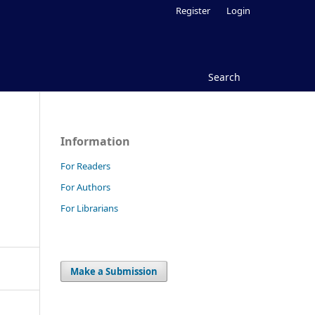
Register
Login
Search
Information
For Readers
For Authors
For Librarians
Make a Submission