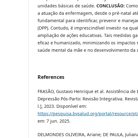
unidades básicas de saúde.
CONCLUSÃO:
Como 
a atuação da enfermagem, desde o pré-natal até
fundamental para identificar, prevenir e maneja
(DPP). Contudo, é imprescindível investir na qual
ampliação de ações educativas. Tais medidas g
eficaz e humanizado, minimizando os impactos 
saúde mental da mãe e no desenvolvimento da c
References
FRASÃO, Gustavo Henrique et al. Assistência d
Depressão Pós-Parto: Revisão Integrativa. Revist
l.], 2023. Disponível em:
https://pesquisa.bvsalud.org/portal/resource/pt
em: 7 jun. 2025.
DELMONDES OLIVEIRA, Ariane; DE PAULA, Julian