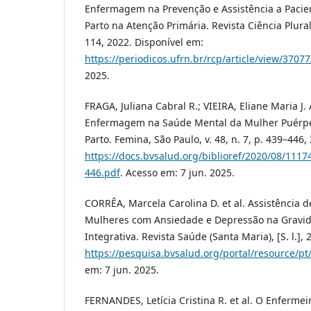
Enfermagem na Prevenção e Assistência a Pacie
Parto na Atenção Primária. Revista Ciência Plural, 
114, 2022. Disponível em:
https://periodicos.ufrn.br/rcp/article/view/3707
2025.
FRAGA, Juliana Cabral R.; VIEIRA, Eliane Maria J.
Enfermagem na Saúde Mental da Mulher Puérpe
Parto. Femina, São Paulo, v. 48, n. 7, p. 439–446
https://docs.bvsalud.org/biblioref/2020/08/111
446.pdf
. Acesso em: 7 jun. 2025.
CORRÊA, Marcela Carolina D. et al. Assistência
Mulheres com Ansiedade e Depressão na Gravid
Integrativa. Revista Saúde (Santa Maria), [S. l.],
https://pesquisa.bvsalud.org/portal/resource/pt
em: 7 jun. 2025.
FERNANDES, Letícia Cristina R. et al. O Enfermei