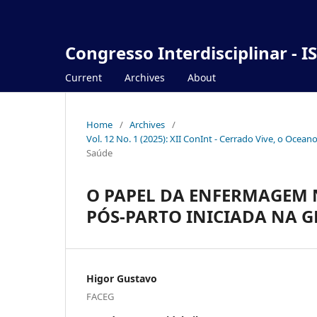
Congresso Interdisciplinar - I
Current
Archives
About
Home
/
Archives
/
Vol. 12 No. 1 (2025): XII ConInt - Cerrado Vive, o Ocea
Saúde
O PAPEL DA ENFERMAGEM
PÓS-PARTO INICIADA NA 
Higor Gustavo
FACEG