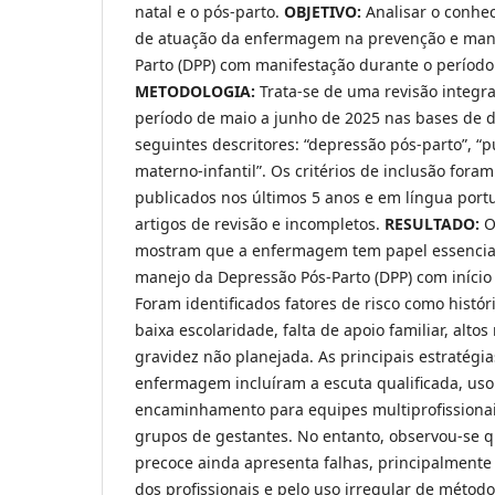
natal e o pós-parto.
OBJETIVO:
Analisar o conhe
de atuação da enfermagem na prevenção e man
Parto (DPP) com manifestação durante o período
METODOLOGIA:
Trata-se de uma revisão integrat
período de maio a junho de 2025 nas bases de d
seguintes descritores: “depressão pós-parto”, 
materno-infantil”. Os critérios de inclusão foram
publicados nos últimos 5 anos e em língua port
artigos de revisão e incompletos.
RESULTADO:
O
mostram que a enfermagem tem papel essencial
manejo da Depressão Pós-Parto (DPP) com início
Foram identificados fatores de risco como histór
baixa escolaridade, falta de apoio familiar, altos
gravidez não planejada. As principais estratégi
enfermagem incluíram a escuta qualificada, uso
encaminhamento para equipes multiprofissionai
grupos de gestantes. No entanto, observou-se qu
precoce ainda apresenta falhas, principalmente 
dos profissionais e pelo uso irregular de métod