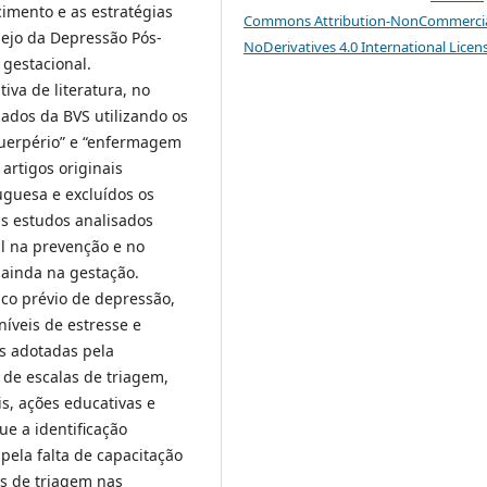
cimento e as estratégias
Commons Attribution-NonCommercia
ejo da Depressão Pós-
NoDerivatives 4.0 International Licen
 gestacional.
iva de literatura, no
ados da BVS utilizando os
“puerpério” e “enfermagem
 artigos originais
uguesa e excluídos os
s estudos analisados
 na prevenção e no
 ainda na gestação.
ico prévio de depressão,
 níveis de estresse e
as adotadas pela
 de escalas de triagem,
s, ações educativas e
e a identificação
pela falta de capacitação
os de triagem nas