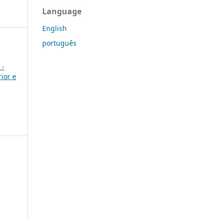
Language
English
português
 -
ior e