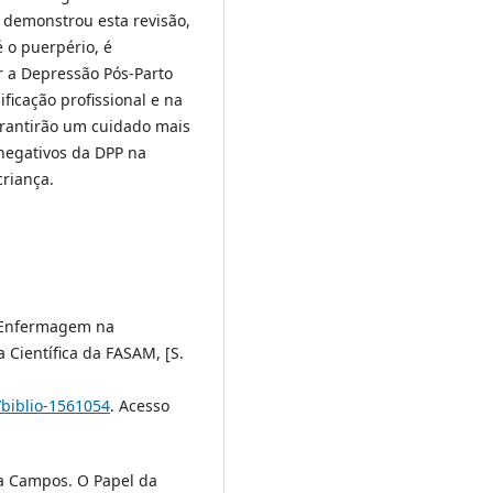
demonstrou esta revisão,
 o puerpério, é
r a Depressão Pós-Parto
ificação profissional e na
arantirão um cuidado mais
negativos da DPP na
riança.
e Enfermagem na
a Científica da FASAM, [S.
/biblio-1561054
. Acesso
a Campos. O Papel da