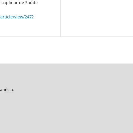
isciplinar de Saúde
article/view/247?
anésia.