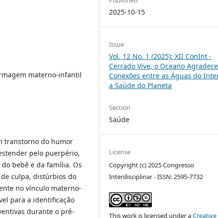
2025-10-15
Issue
Vol. 12 No. 1 (2025): XII ConInt -
Cerrado Vive, o Oceano Agradece
ermagem materno-infantil
Conexões entre as Águas do Inter
a Saúde do Planeta
Section
Saúde
m transtorno do humor
License
estender pelo puerpério,
 do bebê e da família. Os
Copyright (c) 2025 Congresso
de culpa, distúrbios do
Interdisciplinar - ISSN: 2595-7732
mente no vínculo materno-
el para a identificação
ventivas durante o pré-
This work is licensed under a
Creative