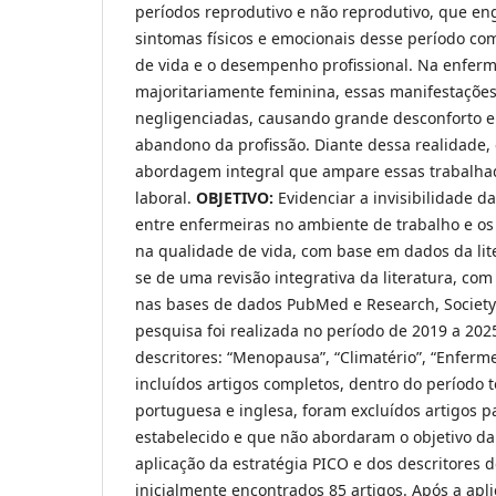
períodos reprodutivo e não reprodutivo, que e
sintomas físicos e emocionais desse período c
de vida e o desempenho profissional. Na enfer
majoritariamente feminina, essas manifestaçõe
negligenciadas, causando grande desconforto e
abandono da profissão. Diante dessa realidade,
abordagem integral que ampare essas trabalh
laboral.
OBJETIVO:
Evidenciar a invisibilidade 
entre enfermeiras no ambiente de trabalho e os
na qualidade de vida, com base em dados da lit
se de uma revisão integrativa da literatura, co
nas bases de dados PubMed e Research, Societ
pesquisa foi realizada no período de 2019 a 2025
descritores: “Menopausa”, “Climatério”, “Enferme
incluídos artigos completos, dentro do período 
portuguesa e inglesa, foram excluídos artigos p
estabelecido e que não abordaram o objetivo da 
aplicação da estratégia PICO e dos descritores d
inicialmente encontrados 85 artigos. Após a apli