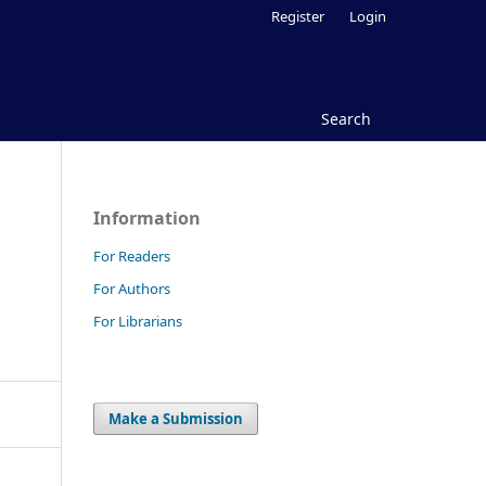
Register
Login
Search
Information
For Readers
For Authors
For Librarians
Make a Submission