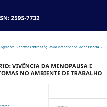
SSN: 2595-7732
no Agradece - Conexões entre as Águas do Interior e a Saúde do Planeta
/
RIO: VIVÊNCIA DA MENOPAUSA E
TOMAS NO AMBIENTE DE TRABALHO
icated)
Published