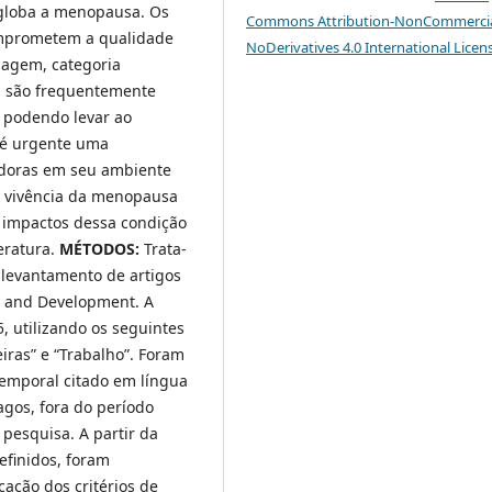
ngloba a menopausa. Os
Commons Attribution-NonCommercia
omprometem a qualidade
NoDerivatives 4.0 International Licen
magem, categoria
s são frequentemente
 podendo levar ao
 é urgente uma
adoras em seu ambiente
da vivência da menopausa
 impactos dessa condição
eratura.
MÉTODOS:
Trata-
m levantamento de artigos
y and Development. A
, utilizando os seguintes
iras” e “Trabalho”. Foram
temporal citado em língua
agos, fora do período
pesquisa. A partir da
efinidos, foram
cação dos critérios de