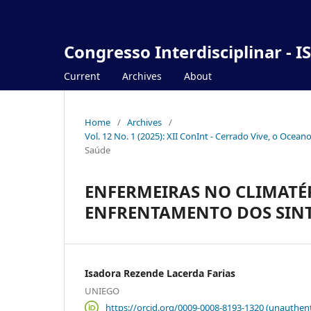
Congresso Interdisciplinar - I
Current
Archives
About
Home
/
Archives
/
Vol. 12 No. 1 (2025): XII ConInt - Cerrado Vive, o Ocea
Saúde
ENFERMEIRAS NO CLIMATÉ
ENFRENTAMENTO DOS SIN
Isadora Rezende Lacerda Farias
UNIEGO
https://orcid.org/0009-0008-8193-1320 (unauthent