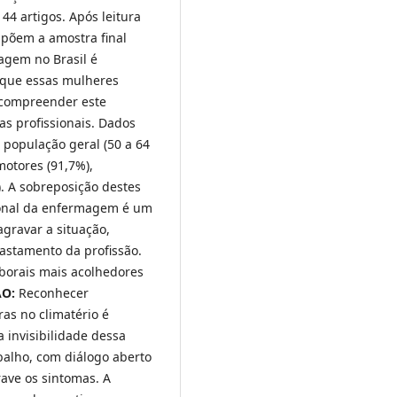
44 artigos. Após leitura
mpõem a amostra final
agem no Brasil é
 que essas mulheres
 compreender este
as profissionais. Dados
população geral (50 a 64
motores (91,7%),
). A sobreposição destes
ional da enfermagem é um
 agravar a situação,
astamento da profissão.
borais mais acolhedores
ÃO:
Reconhecer
ras no climatério é
 invisibilidade dessa
balho, com diálogo aberto
rave os sintomas. A