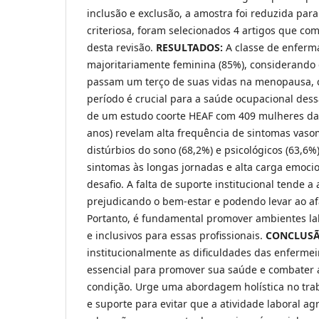
inclusão e exclusão, a amostra foi reduzida para 
criteriosa, foram selecionados 4 artigos que co
desta revisão.
RESULTADOS:
A classe de enferm
majoritariamente feminina (85%), considerando
passam um terço de suas vidas na menopausa,
período é crucial para a saúde ocupacional dess
de um estudo coorte HEAF com 409 mulheres da 
anos) revelam alta frequência de sintomas vaso
distúrbios do sono (68,2%) e psicológicos (63,6%
sintomas às longas jornadas e alta carga emoc
desafio. A falta de suporte institucional tende a
prejudicando o bem-estar e podendo levar ao af
Portanto, é fundamental promover ambientes la
e inclusivos para essas profissionais.
CONCLUS
institucionalmente as dificuldades das enfermei
essencial para promover sua saúde e combater a
condição. Urge uma abordagem holística no tra
e suporte para evitar que a atividade laboral ag