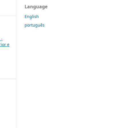
Language
English
português
 -
ior e