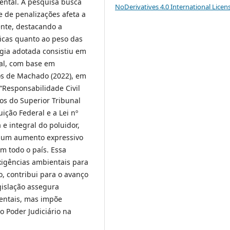
ental. A pesquisa busca
NoDerivatives 4.0 International Licen
 de penalizações afeta a
ente, destacando a
ticas quanto ao peso das
gia adotada consistiu em
ial, com base em
udos de Machado (2022), em
 “Responsabilidade Civil
s do Superior Tribunal
ição Federal e a Lei nº
e integral do poluidor,
m um aumento expressivo
m todo o país. Essa
xigências ambientais para
 contribui para o avanço
gislação assegura
entais, mas impõe
o Poder Judiciário na