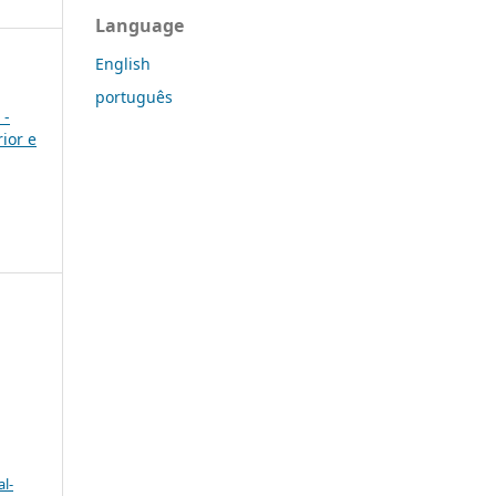
Language
English
português
 -
ior e
l-