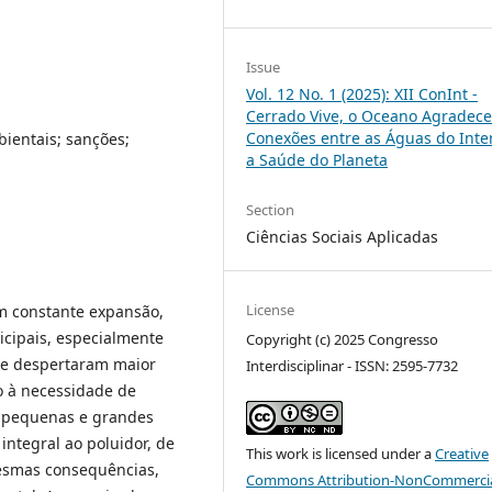
Issue
Vol. 12 No. 1 (2025): XII ConInt -
Cerrado Vive, o Oceano Agradece
Conexões entre as Águas do Inter
ientais; sanções;
a Saúde do Planeta
Section
Ciências Sociais Aplicadas
License
em constante expansão,
icipais, especialmente
Copyright (c) 2025 Congresso
ue despertaram maior
Interdisciplinar - ISSN: 2595-7732
o à necessidade de
e pequenas e grandes
ntegral ao poluidor, de
This work is licensed under a
Creative
esmas consequências,
Commons Attribution-NonCommercia