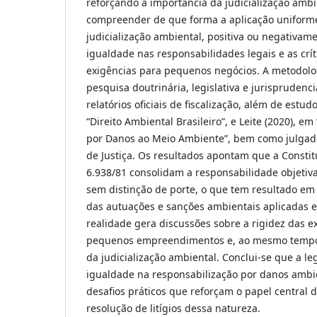
reforçando a importância da judicialização ambi
compreender de que forma a aplicação uniforme
judicialização ambiental, positiva ou negativam
igualdade nas responsabilidades legais e as crí
exigências para pequenos negócios. A metodolo
pesquisa doutrinária, legislativa e jurisprudenc
relatórios oficiais de fiscalização, além de est
“Direito Ambiental Brasileiro”, e Leite (2020), em
por Danos ao Meio Ambiente”, bem como julgado
de Justiça. Os resultados apontam que a Constitu
6.938/81 consolidam a responsabilidade objetiva 
sem distinção de porte, o que tem resultado e
das autuações e sanções ambientais aplicadas e
realidade gera discussões sobre a rigidez das e
pequenos empreendimentos e, ao mesmo tempo,
da judicialização ambiental. Conclui-se que a le
igualdade na responsabilização por danos ambi
desafios práticos que reforçam o papel central d
resolução de litígios dessa natureza.