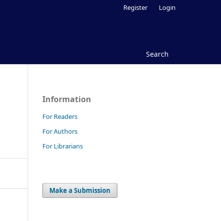
Register
Login
Search
Information
For Readers
For Authors
For Librarians
Make a Submission