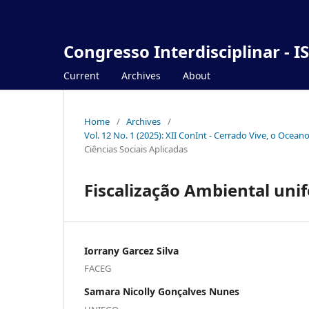
Congresso Interdisciplinar - I
Current
Archives
About
Home
/
Archives
/
Vol. 12 No. 1 (2025): XII ConInt - Cerrado Vive, o Ocea
Ciências Sociais Aplicadas
Fiscalização Ambiental unif
Iorrany Garcez Silva
FACEG
Samara Nicolly Gonçalves Nunes