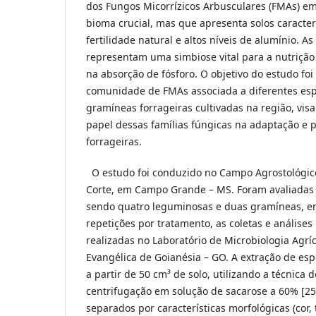
dos Fungos Micorrízicos Arbusculares (FMAs) e
bioma crucial, mas que apresenta solos caracter
fertilidade natural e altos níveis de alumínio. A
representam uma simbiose vital para a nutrição
na absorção de fósforo. O objetivo do estudo foi 
comunidade de FMAs associada a diferentes esp
gramíneas forrageiras cultivadas na região, vis
papel dessas famílias fúngicas na adaptação e 
forrageiras.
O estudo foi conduzido no Campo Agrostológi
Corte, em Campo Grande – MS. Foram avaliadas 
sendo quatro leguminosas e duas gramíneas, 
repetições por tratamento, as coletas e análises
realizadas no Laboratório de Microbiologia Agrí
Evangélica de Goianésia – GO. A extração de esp
a partir de 50 cm³ de solo, utilizando a técnic
centrifugação em solução de sacarose a 60% [25
separados por características morfológicas (cor