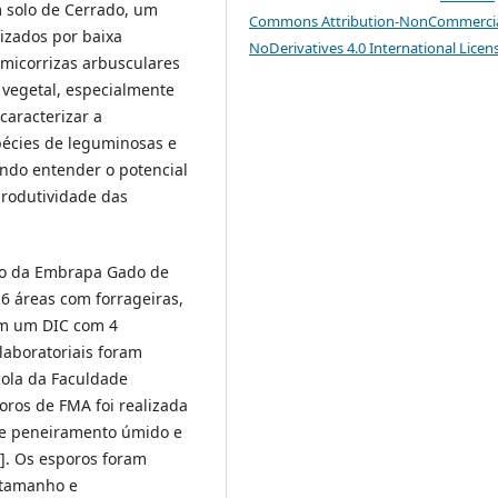
m solo de Cerrado, um
Commons Attribution-NonCommercia
izados por baixa
NoDerivatives 4.0 International Licen
s micorrizas arbusculares
 vegetal, especialmente
caracterizar a
écies de leguminosas e
ando entender o potencial
produtividade das
co da Embrapa Gado de
6 áreas com forrageiras,
em um DIC com 4
 laboratoriais foram
cola da Faculdade
oros de FMA foi realizada
a de peneiramento úmido e
]. Os esporos foram
, tamanho e