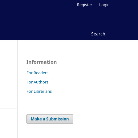
Register
Login
Search
Information
For Readers
For Authors
For Librarians
Make a Submission