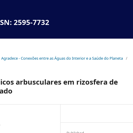
SSN: 2595-7732
no Agradece - Conexões entre as Águas do Interior e a Saúde do Planeta
/
icos arbusculares em rizosfera de
rado
a
Published