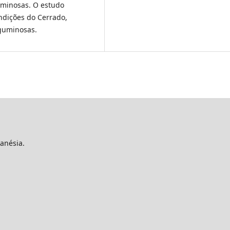
minosas. O estudo
ndições do Cerrado,
guminosas.
anésia.