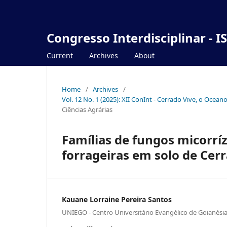
Congresso Interdisciplinar - I
Current
Archives
About
Home
/
Archives
/
Vol. 12 No. 1 (2025): XII ConInt - Cerrado Vive, o Ocea
Ciências Agrárias
Famílias de fungos micorríz
forrageiras em solo de Cer
Kauane Lorraine Pereira Santos
UNIEGO - Centro Universitário Evangélico de Goianési