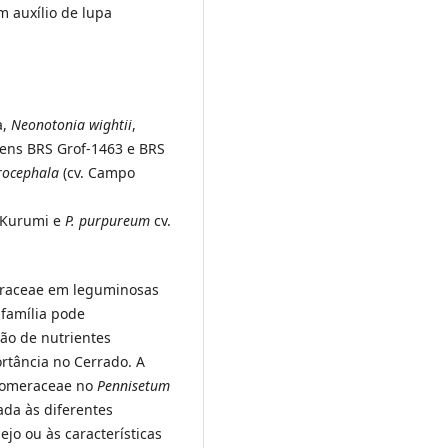
m auxílio de lupa
a,
Neonotonia wightii
,
gens BRS Grof-1463 e BRS
rocephala
(cv. Campo
 Kurumi e
P. purpureum
cv.
oraceae em leguminosas
 família pode
o de nutrientes
rtância no Cerrado. A
Glomeraceae no
Pennisetum
ada às diferentes
jo ou às características