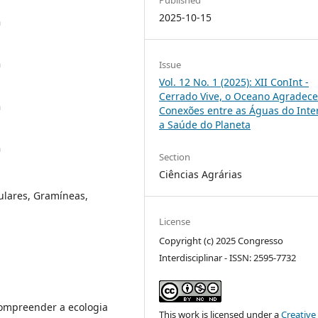
2025-10-15
a
a
Issue
Vol. 12 No. 1 (2025): XII ConInt -
Cerrado Vive, o Oceano Agradece
a
Conexões entre as Águas do Inter
a Saúde do Planeta
a
Section
Ciências Agrárias
ulares, Gramíneas,
License
Copyright (c) 2025 Congresso
Interdisciplinar - ISSN: 2595-7732
ompreender a ecologia
This work is licensed under a
Creative