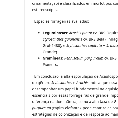
ornamentação) e classificados em morfotipos co
estereoscópica.
Espécies forrageiras avaliadas:
Leguminosas
:
Arachis pintoi
cv. BRS Oquir
Stylosanthes guianensis
cv. BRS Bela (linha
Grof-1480), e
Stylosanthes capitata
+
S. mac
Grande).
Gramíneas
:
Pennisetum purpureum
cv. BRS
Pioneiro.
Em conclusão, a alta esporulação de Acaulosp
do gênero
Stylosanthes
e
Arachis
indica que essa
desempenhar um papel fundamental na aquisiçã
essenciais por essas forrageiras de grande impo
diferença na dominância, como a alta taxa de 
purpureum
(capim-elefante), pode estar relacion
estratégias de colonização e de resposta ao mane