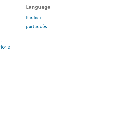
Language
English
português
 -
ior e