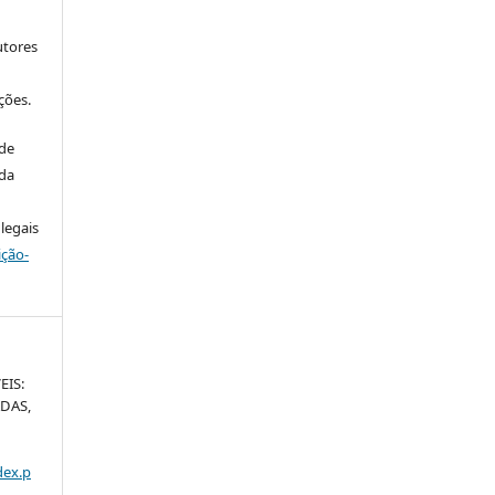
utores
ções.
 de
 da
legais
ição-
EIS:
DAS,
dex.p