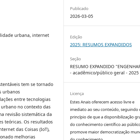
Publicado
2026-03-05
ilidade urbana, internet
Edição
2025: RESUMOS EXPANDIDOS
Seção
RESUMO EXPANDIDO "ENGENHAR
- acadêmico/público geral - 2025
stentáveis tem se tornado
os urbanos
Licença
lações entre tecnologias
Estes Anais oferecem acesso livre e
 urbano no contexto das
imediato ao seu conteúdo, seguindo 
a revisão sistemática da
princípio de que a disponibilização gr
s teóricas. Os resultados
do conhecimento científico ao públic
ternet das Coisas (IoT),
promove maior democratização mund
rcionado melhorias
do conhecimento.