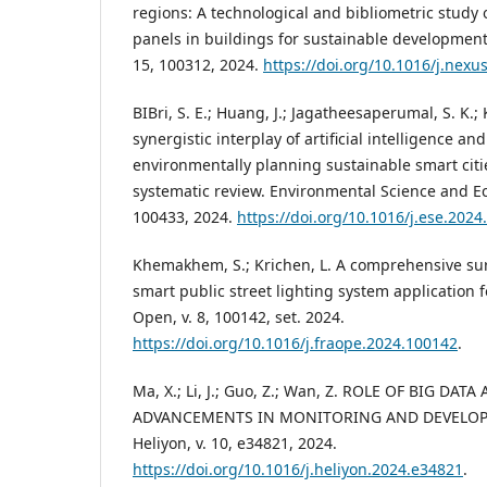
regions: A technological and bibliometric study
panels in buildings for sustainable development
15, 100312, 2024.
https://doi.org/10.1016/j.nex
BIBri, S. E.; Huang, J.; Jagatheesaperumal, S. K.; 
synergistic interplay of artificial intelligence and
environmentally planning sustainable smart cit
systematic review. Environmental Science and Ec
100433, 2024.
https://doi.org/10.1016/j.ese.202
Khemakhem, S.; Krichen, L. A comprehensive su
smart public street lighting system application fo
Open, v. 8, 100142, set. 2024.
https://doi.org/10.1016/j.fraope.2024.100142
.
Ma, X.; Li, J.; Guo, Z.; Wan, Z. ROLE OF BIG D
ADVANCEMENTS IN MONITORING AND DEVELOPM
Heliyon, v. 10, e34821, 2024.
https://doi.org/10.1016/j.heliyon.2024.e34821
.