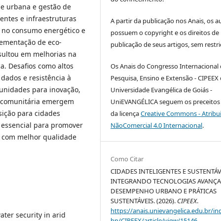
ade urbana e gestão de
entes e infraestruturas
A partir da publicação nos Anais, os a
 no consumo energético e
possuem o copyright e os direitos de
lementação de eco-
publicação de seus artigos, sem restri
esultou em melhorias na
a. Desafios como altos
Os Anais do Congresso Internacional
dados e resistência à
Pesquisa, Ensino e Extensão - CIPEEX
unidades para inovação,
Universidade Evangélica de Goiás -
ão comunitária emergem
UniEVANGÉLICA seguem os preceitos 
sição para cidades
da licença
Creative Commons - Atribu
é essencial para promover
NãoComercial 4.0 Internacional
.
 e com melhor qualidade
Como Citar
CIDADES INTELIGENTES E SUSTENTÁV
INTEGRANDO TECNOLOGIAS AVANÇA
DESEMPENHO URBANO E PRÁTICAS
SUSTENTÁVEIS. (2026).
CIPEEX
.
https://anais.unievangelica.edu.br/in
ater security in arid
hp/CIPEEX/article/view/15146