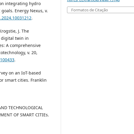
 on integrating hydro
Formatos de Citação
 goals. Energy Nexus, v.
us.2024.10031212
.
Krogstie, J. The
 digital twin in
ies: A comprehensive
otechnology, v. 20,
4.100433
.
rvey on an IoT-based
r smart cities. Franklin
ATA AND TECHNOLOGICAL
ENT OF SMART CITIEs.