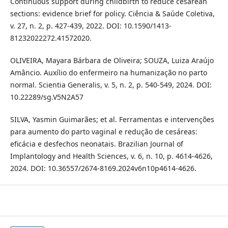
Continuous support during childbirth to reduce cesarean
sections: evidence brief for policy. Ciência & Saúde Coletiva,
v. 27, n. 2, p. 427-439, 2022. DOI: 10.1590/1413-
81232022272.41572020.
OLIVEIRA, Mayara Bárbara de Oliveira; SOUZA, Luiza Araújo
Amâncio. Auxílio do enfermeiro na humanização no parto
normal. Scientia Generalis, v. 5, n. 2, p. 540-549, 2024. DOI:
10.22289/sg.V5N2A57
SILVA, Yasmin Guimarães; et al. Ferramentas e intervenções
para aumento do parto vaginal e redução de cesáreas:
eficácia e desfechos neonatais. Brazilian Journal of
Implantology and Health Sciences, v. 6, n. 10, p. 4614-4626,
2024. DOI: 10.36557/2674-8169.2024v6n10p4614-4626.