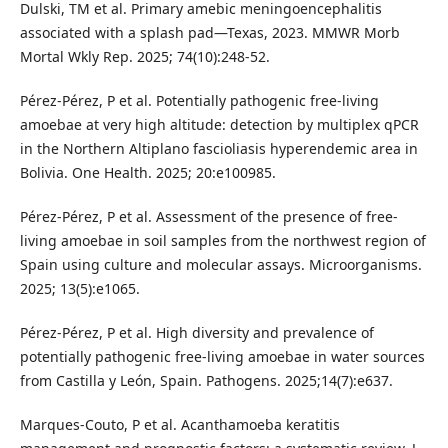
Dulski, TM et al. Primary amebic meningoencephalitis
associated with a splash pad—Texas, 2023. MMWR Morb
Mortal Wkly Rep. 2025; 74(10):248-52.
Pérez-Pérez, P et al. Potentially pathogenic free-living
amoebae at very high altitude: detection by multiplex qPCR
in the Northern Altiplano fascioliasis hyperendemic area in
Bolivia. One Health. 2025; 20:e100985.
Pérez-Pérez, P et al. Assessment of the presence of free-
living amoebae in soil samples from the northwest region of
Spain using culture and molecular assays. Microorganisms.
2025; 13(5):e1065.
Pérez-Pérez, P et al. High diversity and prevalence of
potentially pathogenic free-living amoebae in water sources
from Castilla y León, Spain. Pathogens. 2025;14(7):e637.
Marques-Couto, P et al. Acanthamoeba keratitis