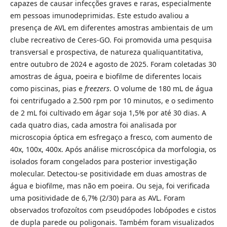
capazes de causar infecções graves e raras, especialmente
em pessoas imunodeprimidas. Este estudo avaliou a
presença de AVL em diferentes amostras ambientais de um
clube recreativo de Ceres-GO. Foi promovida uma pesquisa
transversal e prospectiva, de natureza qualiquantitativa,
entre outubro de 2024 e agosto de 2025. Foram coletadas 30
amostras de água, poeira e biofilme de diferentes locais
como piscinas, pias e
freezers
. O volume de 180 mL de água
foi centrifugado a 2.500 rpm por 10 minutos, e o sedimento
de 2 mL foi cultivado em ágar soja 1,5% por até 30 dias. A
cada quatro dias, cada amostra foi analisada por
microscopia óptica em esfregaço a fresco, com aumento de
40x, 100x, 400x. Após análise microscópica da morfologia, os
isolados foram congelados para posterior investigação
molecular. Detectou-se positividade em duas amostras de
água e biofilme, mas não em poeira. Ou seja, foi verificada
uma positividade de 6,7% (2/30) para as AVL. Foram
observados trofozoítos com pseudópodes lobópodes e cistos
de dupla parede ou poligonais. Também foram visualizados