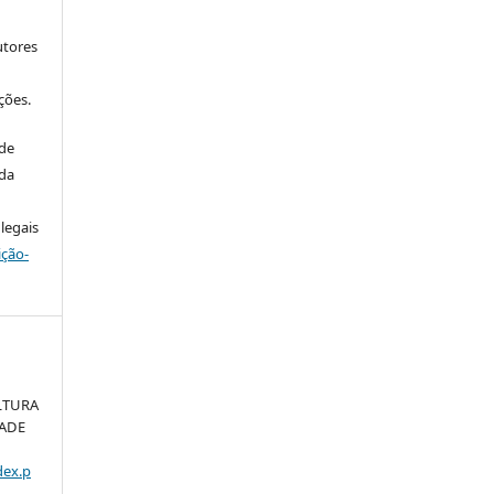
utores
ções.
 de
 da
legais
ição-
LTURA
DADE
dex.p