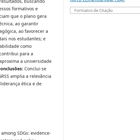
e resultados, buscando
ssos formativos e
Formatos de Citação
ciam que o plano gera
cnica, ao garantir
gógica, ao favorecer a
ais nos estudantes; e
tabilidade como
contribui para a
 aproxima a universidade
onclusões:
Conclui-se
PGRSS amplia a relevância
liderança ética e de
s among SDGs: evidence-