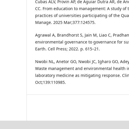
Cubas ALV, Provin AP, de Aguiar Dutra AR, de A
CC. From education to management: A study of t
practices of universities participating of the Qua
Manage. 2025 Mar;377:124575.
Agrawal A, Brandhorst S, Jain M, Liao C, Pradha
environmental governance to governance for sust
Earth. Cell Press; 2022. p. 615–21.
Nwobi NL, Anetor GO, Nwobi JC, Igharo GO, Adeyem
Waste management and environmental health im
laboratory medicine as mitigating response. Cli
Oct;139:110985.