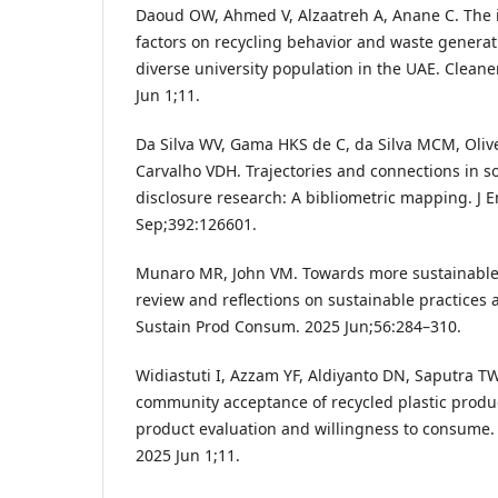
Daoud OW, Ahmed V, Alzaatreh A, Anane C. The 
factors on recycling behavior and waste generat
diverse university population in the UAE. Clean
Jun 1;11.
Da Silva WV, Gama HKS de C, da Silva MCM, Olive
Carvalho VDH. Trajectories and connections in s
disclosure research: A bibliometric mapping. J
Sep;392:126601.
Munaro MR, John VM. Towards more sustainable un
review and reflections on sustainable practices 
Sustain Prod Consum. 2025 Jun;56:284–310.
Widiastuti I, Azzam YF, Aldiyanto DN, Saputra TW
community acceptance of recycled plastic produc
product evaluation and willingness to consume.
2025 Jun 1;11.