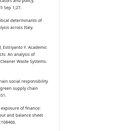
cators and policy.
5 Sep 1;27.
litical determinants of
ysis across Italy.
, Estriyanto Y. Academic
ts: An analysis of
 Cleaner Waste Systems.
ain social responsibility
green supply chain
551.
 exposure of finance:
put and balance sheet
:108466.