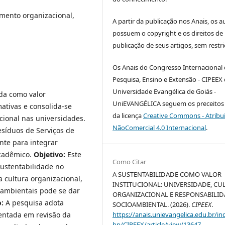
mento organizacional,
A partir da publicação nos Anais, os a
possuem o copyright e os direitos de
publicação de seus artigos, sem restri
Os Anais do Congresso Internacional
Pesquisa, Ensino e Extensão - CIPEEX
Universidade Evangélica de Goiás -
da como valor
UniEVANGÉLICA seguem os preceitos 
ativas e consolida-se
da licença
Creative Commons - Atribu
cional nas universidades.
NãoComercial 4.0 Internacional
.
síduos de Serviços de
te para integrar
acadêmico.
Objetivo:
Este
Como Citar
sustentabilidade no
A SUSTENTABILIDADE COMO VALOR
a cultura organizacional,
INSTITUCIONAL: UNIVERSIDADE, CU
oambientais pode se dar
ORGANIZACIONAL E RESPONSABILI
o:
A pesquisa adota
SOCIOAMBIENTAL. (2026).
CIPEEX
.
entada em revisão da
https://anais.unievangelica.edu.br/in
hp/CIPEEX/article/view/13647