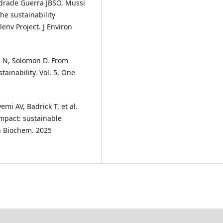
ndrade Guerra JBSO, Mussi
he sustainability
lenv Project. J Environ
n N, Solomon D. From
ainability. Vol. 5, One
i AV, Badrick T, et al.
pact: sustainable
n Biochem. 2025