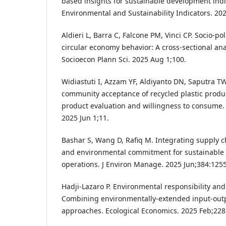
based insights for sustainable development indi
Environmental and Sustainability Indicators. 202
Aldieri L, Barra C, Falcone PM, Vinci CP. Socio-po
circular economy behavior: A cross-sectional anal
Socioecon Plann Sci. 2025 Aug 1;100.
Widiastuti I, Azzam YF, Aldiyanto DN, Saputra TW
community acceptance of recycled plastic produc
product evaluation and willingness to consume.
2025 Jun 1;11.
Bashar S, Wang D, Rafiq M. Integrating supply ch
and environmental commitment for sustainable 
operations. J Environ Manage. 2025 Jun;384:125
Hadji-Lazaro P. Environmental responsibility and
Combining environmentally-extended input-out
approaches. Ecological Economics. 2025 Feb;228