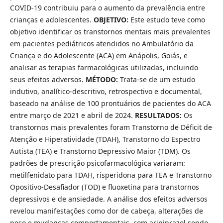
COVID-19 contribuiu para o aumento da prevalência entre
crianças e adolescentes.
OBJETIVO:
Este estudo teve como
objetivo identificar os transtornos mentais mais prevalentes
em pacientes pediátricos atendidos no Ambulatório da
Criança e do Adolescente (ACA) em Anápolis, Goiás, e
analisar as terapias farmacológicas utilizadas, incluindo
seus efeitos adversos.
MÉTODO:
Trata-se de um estudo
indutivo, analítico-descritivo, retrospectivo e documental,
baseado na análise de 100 prontuários de pacientes do ACA
entre março de 2021 e abril de 2024.
RESULTADOS:
Os
transtornos mais prevalentes foram Transtorno de Déficit de
Atenção e Hiperatividade (TDAH), Transtorno do Espectro
Autista (TEA) e Transtorno Depressivo Maior (TDM). Os
padrões de prescrição psicofarmacológica variaram:
metilfenidato para TDAH, risperidona para TEA e Transtorno
Opositivo-Desafiador (TOD) e fluoxetina para transtornos
depressivos e de ansiedade. A análise dos efeitos adversos
revelou manifestações como dor de cabeça, alterações de
peso e mudanças comportamentais, com aripiprazol sendo