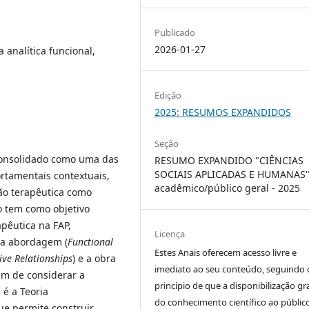
Publicado
2026-01-27
a analítica funcional,
Edição
2025: RESUMOS EXPANDIDOS
Seção
 consolidado como uma das
RESUMO EXPANDIDO "CIÊNCIAS
SOCIAIS APLICADAS E HUMANAS"
rtamentais contextuais,
acadêmico/público geral - 2025
ção terapêutica como
o tem como objetivo
apêutica na FAP,
Licença
 da abordagem (
Functional
Estes Anais oferecem acesso livre e
ive Relationships
) e a obra
imediato ao seu conteúdo, seguindo 
lém de considerar a
princípio de que a disponibilização gr
 é a Teoria
do conhecimento científico ao públic
e permite construir