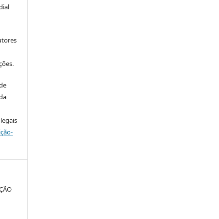
ial
utores
ções.
 de
 da
legais
ição-
AÇÃO