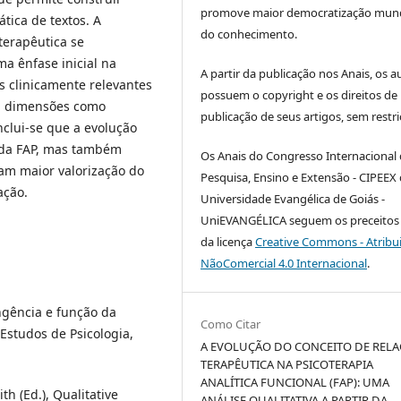
promove maior democratização mund
ática de textos. A
do conhecimento.
erapêutica se
a ênfase inicial na
A partir da publicação nos Anais, os a
 clinicamente relevantes
possuem o copyright e os direitos de
ra dimensões como
publicação de seus artigos, sem restri
nclui-se que a evolução
o da FAP, mas também
Os Anais do Congresso Internacional
am maior valorização do
Pesquisa, Ensino e Extensão - CIPEEX
ação.
Universidade Evangélica de Goiás -
UniEVANGÉLICA seguem os preceitos 
da licença
Creative Commons - Atribu
NãoComercial 4.0 Internacional
.
angência e função da
Como Citar
Estudos de Psicologia,
A EVOLUÇÃO DO CONCEITO DE REL
TERAPÊUTICA NA PSICOTERAPIA
ANALÍTICA FUNCIONAL (FAP): UMA
th (Ed.), Qualitative
ANÁLISE QUALITATIVA A PARTIR DA