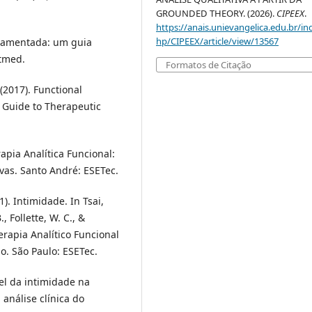
GROUNDED THEORY. (2026).
CIPEEX
.
https://anais.unievangelica.edu.br/in
hp/CIPEEX/article/view/13567
ndamentada: um guia
rtmed.
Formatos de Citação
 (2017). Functional
 Guide to Therapeutic
rapia Analítica Funcional:
vas. Santo André: ESETec.
1). Intimidade. In Tsai,
, Follette, W. C., &
erapia Analítico Funcional
o. São Paulo: ESETec.
el da intimidade na
 análise clínica do