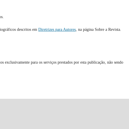
os.
liográficos descritos em
Diretrizes para Autores
, na página Sobre a Revista.
os exclusivamente para os serviços prestados por esta publicação, não sendo