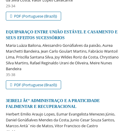
29-34
PDF (Portuguese (Brazil))
EQUIPARAÇO ENTRE UNIÃO ESTÁVEL E CASAMENTO E
SEUS EFEITOS SUCESSÓRIOS
Maria Luà­za Bailona, Alessandro Gonà§alves da paixão, Aurea
Marchetti Bandeira, Jean Carlo Goulart Martins, Fabrà­cio Wantoil
Lima, Priscilla Santana Silva, Joy Wildes Roriz da Costa, Chrystiano
Silva Martins, Rafael Reginaldo Urani de Oliveira, Meire Nunes
Bandeira
35-38
PDF (Portuguese (Brazil))
3EIRELI Â€“ ADMINISTRAÇO E A PRATICIDADE
FALIMENTAR E RECUPERACIONAL
Herbert Emilio Araujo Lopes, Eumar Evangelista Menezes Júnio,
Daniel Gonà§alves Mendes da Costa, Junio Cesar Souza Santos,
Marcos Antà´nio de Matos, Vitor Francisco de Castro