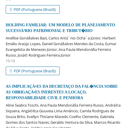
PDF (Portuguese (Brazil))
HOLDING FAMILIAR: UM MODELO DE PLANEJAMENTO
SUCESSÀ³RIO PATRIMONIAL E TRIBUT�RIO
Anellise Gonà§alves Bazi, Carlos Antà´nio Ochà´a Júnior, Herbert
Emà­lio Araújo Lopes, Daniel Gonà§alves Mendes da Costa, Eumar
Evangelista de Menezes Júnior, Ana Paula Mendonà§a Ferreira
Russo, Josà© Rodrigues Ferreira Júnior
15-19
PDF (Portuguese (Brazil))
AS IMPLICAÇÀ•ES DA DECRETAÇO DA FAL�NCIA SOBRE
AS OBRIGAÇÀ•ES INERENTES A LOCAÇO,
RESPONSABILIDADE CIVIL E PENHORA
Aline Seabra Toschi, Ana Paula Mendonà§a Ferreira Russo, Andrà©a
Siqueira, Angà©lica Gouveia Lima Amâncio, Camila Rodrigues de
Souza Brito, Evellyn Thiciane Macedo Coelho Clemente, Gabriela
Gomes dos Santos Naves, Geraldo Ventura da Silva, Marcos Ricardo
da Silva Costa, Valdir Lopes Cavalcante