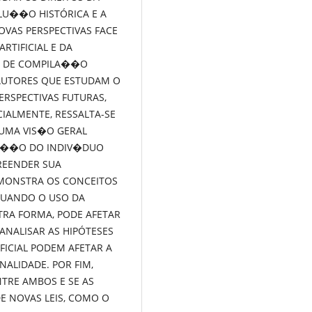
LU��O HISTÓRICA E A
VAS PERSPECTIVAS FACE
RTIFICIAL E DA
A DE COMPILA��O
AUTORES QUE ESTUDAM O
ERSPECTIVAS FUTURAS,
IALMENTE, RESSALTA-SE
NUMA VIS�O GERAL
TE��O DO INDIV�DUO
REENDER SUA
EMONSTRA OS CONCEITOS
 QUANDO O USO DA
RA FORMA, PODE AFETAR
ANALISAR AS HIPÓTESES
FICIAL PODEM AFETAR A
ALIDADE. POR FIM,
NTRE AMBOS E SE AS
 NOVAS LEIS, COMO O