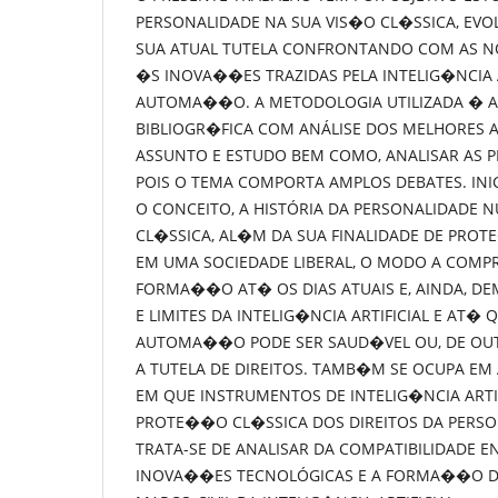
PERSONALIDADE NA SUA VIS�O CL�SSICA, EVO
SUA ATUAL TUTELA CONFRONTANDO COM AS NO
�S INOVA��ES TRAZIDAS PELA INTELIG�NCIA A
AUTOMA��O. A METODOLOGIA UTILIZADA � 
BIBLIOGR�FICA COM ANÁLISE DOS MELHORES 
ASSUNTO E ESTUDO BEM COMO, ANALISAR AS P
POIS O TEMA COMPORTA AMPLOS DEBATES. INIC
O CONCEITO, A HISTÓRIA DA PERSONALIDADE 
CL�SSICA, AL�M DA SUA FINALIDADE DE PRO
EM UMA SOCIEDADE LIBERAL, O MODO A COMP
FORMA��O AT� OS DIAS ATUAIS E, AINDA, D
E LIMITES DA INTELIG�NCIA ARTIFICIAL E AT�
AUTOMA��O PODE SER SAUD�VEL OU, DE OUT
A TUTELA DE DIREITOS. TAMB�M SE OCUPA EM 
EM QUE INSTRUMENTOS DE INTELIG�NCIA ARTI
PROTE��O CL�SSICA DOS DIREITOS DA PERSON
TRATA-SE DE ANALISAR DA COMPATIBILIDADE E
INOVA��ES TECNOLÓGICAS E A FORMA��O DE