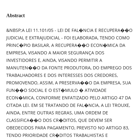
Abstract
&NBSP;A LEI 11.101/05 - LEI DE FAL�NCIA E RECUPERA��O
JUDICIAL E EXTRAJUDICIAL - FOI ELABORADA, TENDO COMO
PRINC�PIO BASILAR, A RECUPERA��O ECON�MICA DA
EMPRESA, VISANDO A MAIOR SEGURANÇA DOS
INVESTIDORES E, AINDA, VISANDO PERMITIR A
MANUTEN��O DA FONTE PRODUTORA, DO EMPREGO DOS
TRABALHADORES E DOS INTERESSES DOS CREDORES,
PROMOVENDO, ASSIM, A PRESERVA��O DA EMPRESA, SUA
FUN��O SOCIAL E O EST�MULO � ATIVIDADE
ECON�MICA, CONFORME ENFATIZADO PELO ARTIGO 47 DA
CITADA LEI. EM SE TRATANDO DE FAL�NCIA, A LEI TROUXE,
AINDA, ENTRE OUTRAS REGRAS, UMA ORDEM DE
CLASSIFICA��O DOS CR�DITOS, QUE DEVEM SER
OBEDECIDOS PARA PAGAMENTO, PREVISTO NO ARTIGO 83,
TENDO PRIORIDADE CR�DITOS TRABALHISTAS E