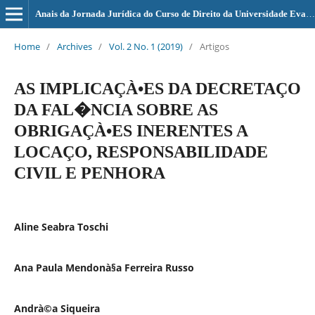
Anais da Jornada Jurídica do Curso de Direito da Universidade Evangélica de Goiás - UniEVANGÉLICA
Home
/
Archives
/
Vol. 2 No. 1 (2019)
/
Artigos
AS IMPLICAÇÀ•ES DA DECRETAÇO
DA FAL�NCIA SOBRE AS
OBRIGAÇÀ•ES INERENTES A
LOCAÇO, RESPONSABILIDADE
CIVIL E PENHORA
Aline Seabra Toschi
Ana Paula Mendonà§a Ferreira Russo
Andrà©a Siqueira