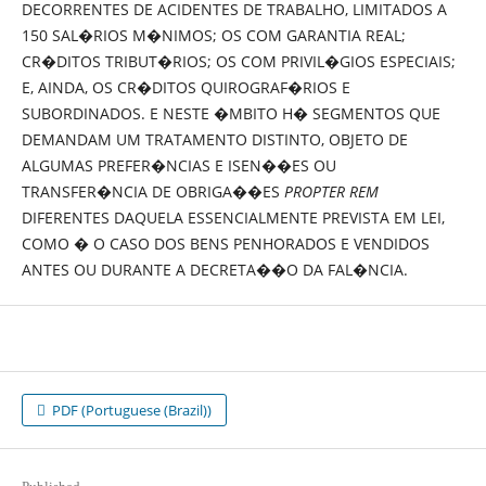
DECORRENTES DE ACIDENTES DE TRABALHO, LIMITADOS A
150 SAL�RIOS M�NIMOS; OS COM GARANTIA REAL;
CR�DITOS TRIBUT�RIOS; OS COM PRIVIL�GIOS ESPECIAIS;
E, AINDA, OS CR�DITOS QUIROGRAF�RIOS E
SUBORDINADOS. E NESTE �MBITO H� SEGMENTOS QUE
DEMANDAM UM TRATAMENTO DISTINTO, OBJETO DE
ALGUMAS PREFER�NCIAS E ISEN��ES OU
TRANSFER�NCIA DE OBRIGA��ES
PROPTER REM
DIFERENTES DAQUELA ESSENCIALMENTE PREVISTA EM LEI,
COMO � O CASO DOS BENS PENHORADOS E VENDIDOS
ANTES OU DURANTE A DECRETA��O DA FAL�NCIA.
PDF (Portuguese (Brazil))