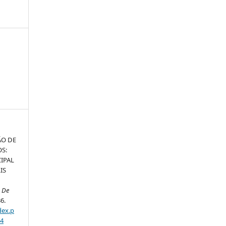
ÃO DE
OS:
IPAL
IS
o De
36.
dex.p
14