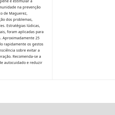
giene e estimular a
comunidade na prevenção
rco de Maguerez,
ção dos problemas,
s. Estratégias lúdicas,
ais, foram aplicadas para
os. Aproximadamente 25
ndo rapidamente os gestos
ciência sobre evitar a
deração. Recomenda-se a
de autocuidado e reduzir