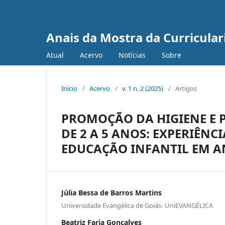
Anais da Mostra da Curricula
Atual
Acervo
Notícias
Sobre
Início
/
Acervo
/
v. 1 n. 2 (2025)
/
Artigos
PROMOÇÃO DA HIGIENE E 
DE 2 A 5 ANOS: EXPERIÊN
EDUCAÇÃO INFANTIL EM A
Júlia Bessa de Barros Martins
Universidade Evangélica de Goiás- UniEVANGÉLICA
Beatriz Faria Gonçalves