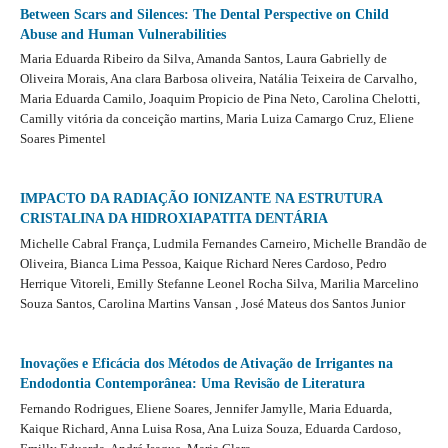
Between Scars and Silences: The Dental Perspective on Child
Abuse and Human Vulnerabilities
Maria Eduarda Ribeiro da Silva, Amanda Santos, Laura Gabrielly de
Oliveira Morais, Ana clara Barbosa oliveira, Natália Teixeira de Carvalho,
Maria Eduarda Camilo, Joaquim Propicio de Pina Neto, Carolina Chelotti,
Camilly vitória da conceição martins, Maria Luiza Camargo Cruz, Eliene
Soares Pimentel
IMPACTO DA RADIAÇÃO IONIZANTE NA ESTRUTURA
CRISTALINA DA HIDROXIAPATITA DENTÁRIA
Michelle Cabral França, Ludmila Fernandes Carneiro, Michelle Brandão de
Oliveira, Bianca Lima Pessoa, Kaique Richard Neres Cardoso, Pedro
Herrique Vitoreli, Emilly Stefanne Leonel Rocha Silva, Marilia Marcelino
Souza Santos, Carolina Martins Vansan , José Mateus dos Santos Junior
Inovações e Eficácia dos Métodos de Ativação de Irrigantes na
Endodontia Contemporânea: Uma Revisão de Literatura
Fernando Rodrigues, Eliene Soares, Jennifer Jamylle, Maria Eduarda,
Kaique Richard, Anna Luisa Rosa, Ana Luiza Souza, Eduarda Cardoso,