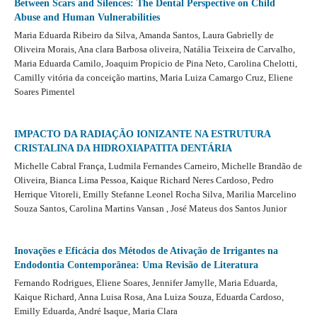
Between Scars and Silences: The Dental Perspective on Child
Abuse and Human Vulnerabilities
Maria Eduarda Ribeiro da Silva, Amanda Santos, Laura Gabrielly de
Oliveira Morais, Ana clara Barbosa oliveira, Natália Teixeira de Carvalho,
Maria Eduarda Camilo, Joaquim Propicio de Pina Neto, Carolina Chelotti,
Camilly vitória da conceição martins, Maria Luiza Camargo Cruz, Eliene
Soares Pimentel
IMPACTO DA RADIAÇÃO IONIZANTE NA ESTRUTURA
CRISTALINA DA HIDROXIAPATITA DENTÁRIA
Michelle Cabral França, Ludmila Fernandes Carneiro, Michelle Brandão de
Oliveira, Bianca Lima Pessoa, Kaique Richard Neres Cardoso, Pedro
Herrique Vitoreli, Emilly Stefanne Leonel Rocha Silva, Marilia Marcelino
Souza Santos, Carolina Martins Vansan , José Mateus dos Santos Junior
Inovações e Eficácia dos Métodos de Ativação de Irrigantes na
Endodontia Contemporânea: Uma Revisão de Literatura
Fernando Rodrigues, Eliene Soares, Jennifer Jamylle, Maria Eduarda,
Kaique Richard, Anna Luisa Rosa, Ana Luiza Souza, Eduarda Cardoso,
Emilly Eduarda, André Isaque, Maria Clara