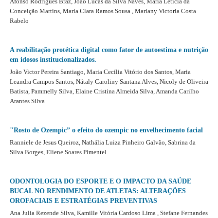
Afonso Rodrigues Bráz, João Lucas da Silva Naves, Maria Letícia da
Conceição Martins, Maria Clara Ramos Sousa , Mariany Victoria Costa
Rabelo
A reabilitação protética digital como fator de autoestima e nutrição
em idosos institucionalizados.
João Victor Pereira Santiago, Maria Cecília Vitório dos Santos, Maria
Leandra Campos Santos, Nátaly Caroliny Santana Alves, Nicoly de Oliveira
Batista, Pammelly Silva, Elaine Cristina Almeida Silva, Amanda Carilho
Arantes Silva
"Rosto de Ozempic” o efeito do ozempic no envelhecimento facial
Ranniele de Jesus Queiroz, Nathália Luiza Pinheiro Galvão, Sabrina da
Silva Borges, Eliene Soares Pimentel
ODONTOLOGIA DO ESPORTE E O IMPACTO DA SAÚDE
BUCAL NO RENDIMENTO DE ATLETAS: ALTERAÇÕES
OROFACIAIS E ESTRATÉGIAS PREVENTIVAS
Ana Julia Rezende Silva, Kamille Vitória Cardoso Lima , Stefane Fernandes