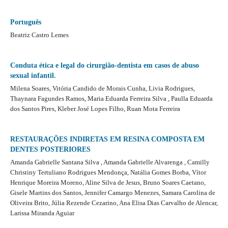
Português
Beatriz Castro Lemes
Conduta ética e legal do cirurgião-dentista em casos de abuso
sexual infantil.
Milena Soares, Vitória Candido de Morais Cunha, Livia Rodrigues,
Thaynara Fagundes Ramos, Maria Eduarda Ferreira Silva , Paulla Eduarda
dos Santos Pires, Kleber José Lopes Filho, Ruan Mota Ferreira
RESTAURAÇÕES INDIRETAS EM RESINA COMPOSTA EM
DENTES POSTERIORES
Amanda Gabrielle Santana Silva , Amanda Gabrielle Alvarenga , Camilly
Christiny Tertuliano Rodrigues Mendonça, Natália Gomes Borba, Vítor
Henrique Moreira Moreno, Aline Silva de Jesus, Bruno Soares Caetano,
Gisele Martins dos Santos, Jennifer Camargo Menezes, Samara Carolina de
Oliveira Brito, Júlia Rezende Cezarino, Ana Elisa Dias Carvalho de Alencar,
Larissa Miranda Aguiar