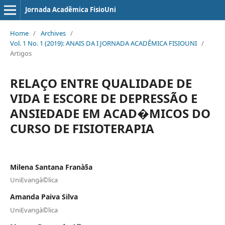
Jornada Acadêmica FisioUni
Home
/
Archives
/
Vol. 1 No. 1 (2019): ANAIS DA I JORNADA ACADÊMICA FISIOUNI
/
Artigos
RELAÇO ENTRE QUALIDADE DE
VIDA E ESCORE DE DEPRESSÃO E
ANSIEDADE EM ACAD�MICOS DO
CURSO DE FISIOTERAPIA
Milena Santana Franà§a
UniEvangà©lica
Amanda Paiva Silva
UniEvangà©lica