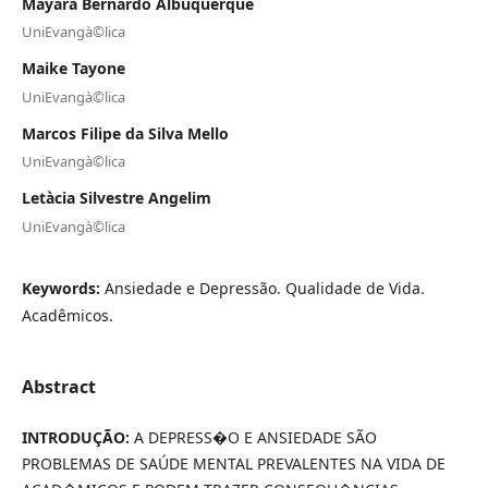
Mayara Bernardo Albuquerque
UniEvangà©lica
Maike Tayone
UniEvangà©lica
Marcos Filipe da Silva Mello
UniEvangà©lica
Letà­cia Silvestre Angelim
UniEvangà©lica
Keywords:
Ansiedade e Depressão. Qualidade de Vida.
Acadêmicos.
Abstract
INTRODUÇÃO:
A DEPRESS�O E ANSIEDADE SÃO
PROBLEMAS DE SAÚDE MENTAL PREVALENTES NA VIDA DE