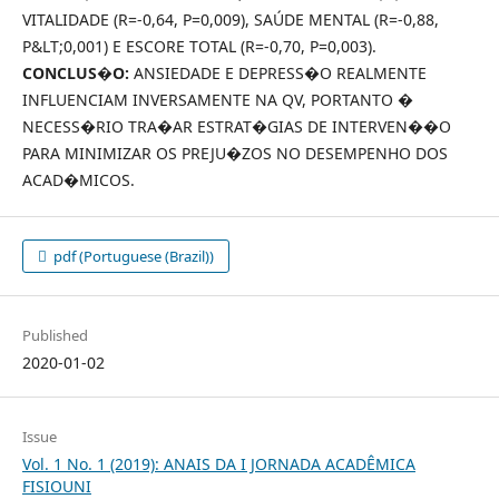
VITALIDADE (R=-0,64, P=0,009), SAÚDE MENTAL (R=-0,88,
P&LT;0,001) E ESCORE TOTAL (R=-0,70, P=0,003).
CONCLUS�O:
ANSIEDADE E DEPRESS�O REALMENTE
INFLUENCIAM INVERSAMENTE NA QV, PORTANTO �
NECESS�RIO TRA�AR ESTRAT�GIAS DE INTERVEN��O
PARA MINIMIZAR OS PREJU�ZOS NO DESEMPENHO DOS
ACAD�MICOS.
pdf (Portuguese (Brazil))
Published
2020-01-02
Issue
Vol. 1 No. 1 (2019): ANAIS DA I JORNADA ACADÊMICA
FISIOUNI