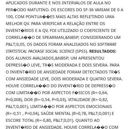
APLICADOS DURANTE E NOS INTERVALOS DE AULA NO
PER�ODO MATUTINO. OS ESCORES DO SF-36 VARIAM DE 0 A
100, COM PONTUA��ES MAIS ALTAS REFLETINDO UMA
MELHOR QV. PARA VERIFICAR A RELAÇÃO ENTRE OS
INVENT�RIOS E A QV, FOI UTILIZADO O COEFICIENTE DE
CORRELA��O DE SPEARMAN,&NBSP; CONSIDERANDO UM
P&LT;0,05, OS DADOS FORAM ANALISADOS NO
SOFTWARE
STATISTICAL PACKAGE SOCIAL SCIENCE
(SPSS).
RESULTADOS:
DOS ALUNOS AVALIADOS,&NBSP; UM APRESENTOU
DEPRESS�O LEVE, TR�S MODERADA E DOIS SEVERA. PARA
O INVENT�RIO DE ANSIEDADE FORAM DETECTADOS TR�S
COM ANSIEDADE LEVE, DOIS MODERADA E QUATRO SEVERA.
HOUVE CORRELA��O DO INVENT�RIO DE DEPRESS�O
COM LIMITA��O POR ASPECTOS F�SICOS (R=-0,64,
P=0,008), DOR (R=-0,54, P=0,03), VITALIDADE (R=-0,82,
P&LT;0,001), LIMITA��O POR ASPECTOS EMOCIONAIS
(R=-0,51 , P=0,04), SAÚDE MENTAL (R=0,78, P&LT;0,001) E
ESCORE TOTAL (R=-0,80, P&LT;0,01). QUANTO AO
INVENT�RIO DE ANSIEDADE, HOUVE CORRELA��O COM