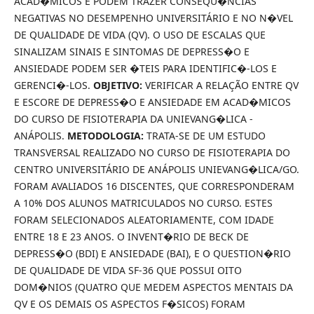
ACAD�MICOS E PODEM TRAZER CONSEQU�NCIAS
NEGATIVAS NO DESEMPENHO UNIVERSITÁRIO E NO N�VEL
DE QUALIDADE DE VIDA (QV). O USO DE ESCALAS QUE
SINALIZAM SINAIS E SINTOMAS DE DEPRESS�O E
ANSIEDADE PODEM SER �TEIS PARA IDENTIFIC�-LOS E
GERENCI�-LOS.
OBJETIVO:
VERIFICAR A RELAÇÃO ENTRE QV
E ESCORE DE DEPRESS�O E ANSIEDADE EM ACAD�MICOS
DO CURSO DE FISIOTERAPIA DA UNIEVANG�LICA -
ANÁPOLIS.
METODOLOGIA:
TRATA-SE DE UM ESTUDO
TRANSVERSAL REALIZADO NO CURSO DE FISIOTERAPIA DO
CENTRO UNIVERSITÁRIO DE ANÁPOLIS UNIEVANG�LICA/GO.
FORAM AVALIADOS 16 DISCENTES, QUE CORRESPONDERAM
A 10% DOS ALUNOS MATRICULADOS NO CURSO. ESTES
FORAM SELECIONADOS ALEATORIAMENTE, COM IDADE
ENTRE 18 E 23 ANOS. O INVENT�RIO DE BECK DE
DEPRESS�O (BDI) E ANSIEDADE (BAI), E O QUESTION�RIO
DE QUALIDADE DE VIDA SF-36 QUE POSSUI OITO
DOM�NIOS (QUATRO QUE MEDEM ASPECTOS MENTAIS DA
QV E OS DEMAIS OS ASPECTOS F�SICOS) FORAM